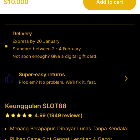
$10.000
Add to cart
Delivery
Express by 20 January
Standard between 2 - 4 February
Not soon enough?
Give a digital gift card.
Super-easy returns
Problem? No problem. We’ll fix it, fast.
Keunggulan SLOT88
4.99 (1949 reviews)
Menang Berapapun Dibayar Lunas Tanpa Kendala
Pilihan Game Slot Sangat Lengkap & Gacor.