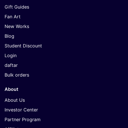
Gift Guides
Fan Art
New Works
Blog
Student Discount
Login
daftar
Bulk orders
About
About Us
Investor Center
Partner Program