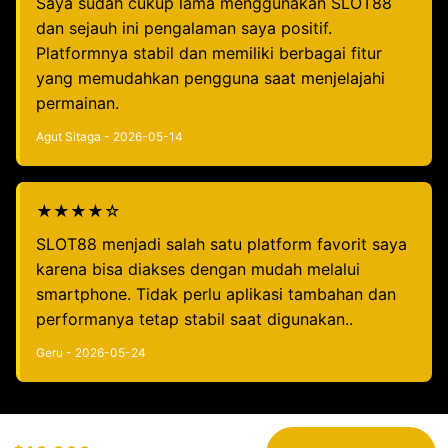
Saya sudah cukup lama menggunakan SLOT88
dan sejauh ini pengalaman saya positif.
Platformnya stabil dan memiliki berbagai fitur
yang memudahkan pengguna saat menjelajahi
permainan.
Agut Sitaga - 2026-05-14
★★★★☆
SLOT88 menjadi salah satu platform favorit saya
karena bisa diakses dengan mudah melalui
smartphone. Tidak perlu aplikasi tambahan dan
performanya tetap stabil saat digunakan..
Geru - 2026-05-24