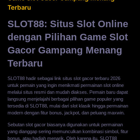
Terbaru
SLOT88: Situs Slot Online 
dengan Pilihan Game Slot 
Gacor Gampang Menang 
Terbaru
SLOT88 hadir sebagai link situs slot gacor terbaru 2026 
untuk pemain yang ingin menikmati permainan slot online 
melalui situs resmi dan mudah diakses. Pemain baru dapat 
langsung menjelajahi berbagai pilihan game populer yang 
tersedia di 
SLOT88
, mulai dari slot klasik hingga permainan 
modern dengan fitur bonus, jackpot, dan peluang maxwin.
Sebutan slot gacor biasanya digunakan untuk permainan 
yang dianggap sering memunculkan kombinasi simbol, fitur 
bonus, atau hadiah menarik. Oleh karena itu, SLOT88 