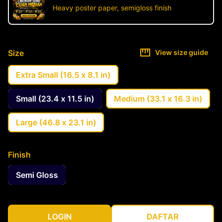
Heavy poster paper, semigloss finish
Size
View size guide
Extra Small (16.5 x 8.1 in)
Small (23.4 x 11.5 in)
Medium (33.1 x 16.3 in)
Large (46.8 x 23.1 in)
Finish
Semi Gloss
LOGIN
DAFTAR