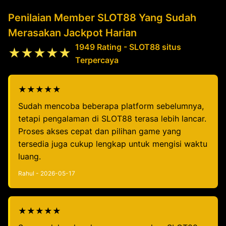
Penilaian Member SLOT88 Yang Sudah
Merasakan Jackpot Harian
1949 Rating - SLOT88 situs
★★★★★
Terpercaya
★★★★★
Sudah mencoba beberapa platform sebelumnya,
tetapi pengalaman di SLOT88 terasa lebih lancar.
Proses akses cepat dan pilihan game yang
tersedia juga cukup lengkap untuk mengisi waktu
luang.
Rahul - 2026-05-17
★★★★★