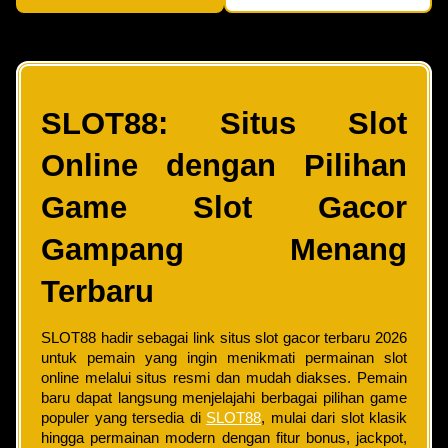
SLOT88: Situs Slot 
Online dengan Pilihan 
Game Slot Gacor 
Gampang Menang 
Terbaru
SLOT88 hadir sebagai link situs slot gacor terbaru 2026 
untuk pemain yang ingin menikmati permainan slot 
online melalui situs resmi dan mudah diakses. Pemain 
baru dapat langsung menjelajahi berbagai pilihan game 
populer yang tersedia di 
SLOT88
, mulai dari slot klasik 
hingga permainan modern dengan fitur bonus, jackpot, 