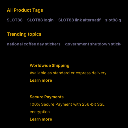
All Product Tags
SLOT88
SLOT88 login
SLOT88 link alternatif
slot88 gaco
Trending topics
national coffee day stickers
government shutdown stickers
Worldwide Shipping
Available as standard or express delivery
Learn more
- opens in new SLOT88 LINK or tab
Secure Payments
100% Secure Payment with 256-bit SSL
encryption
Learn more
- opens in new SLOT88 LINK or tab