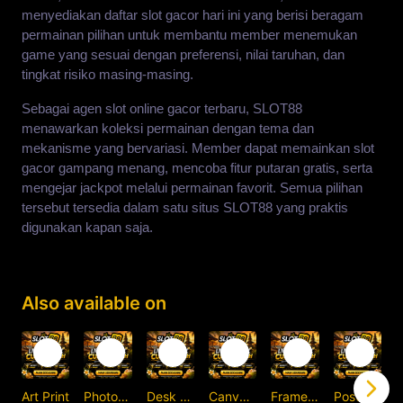
menyediakan daftar slot gacor hari ini yang berisi beragam 
permainan pilihan untuk membantu member menemukan 
game yang sesuai dengan preferensi, nilai taruhan, dan 
tingkat risiko masing-masing.
Sebagai agen slot online gacor terbaru, SLOT88 
menawarkan koleksi permainan dengan tema dan 
mekanisme yang bervariasi. Member dapat memainkan slot 
gacor gampang menang, mencoba fitur putaran gratis, serta 
mengejar jackpot melalui permainan favorit. Semua pilihan 
tersebut tersedia dalam satu situs 
SLOT88
 yang praktis 
digunakan kapan saja.
Also available on
Art Print
Photographic Print
Desk Mat
Canvas Print
Framed Art Print
Postcard
C