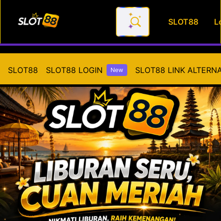
SLOT88
L
SLOT88: Situs Slot Online d
SLOT88
SLOT88 LOGIN
SLOT88 LINK ALTERNA
New