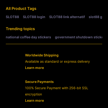
All Product Tags
SLOT88
SLOT88 login
SLOT88 link alternatif
slot88 gaco
Trending topics
national coffee day stickers
government shutdown stickers
Worldwide Shipping
Available as standard or express delivery
Learn more
- opens in new SLOT88 LINK or tab
Secure Payments
100% Secure Payment with 256-bit SSL
encryption
Learn more
- opens in new SLOT88 LINK or tab