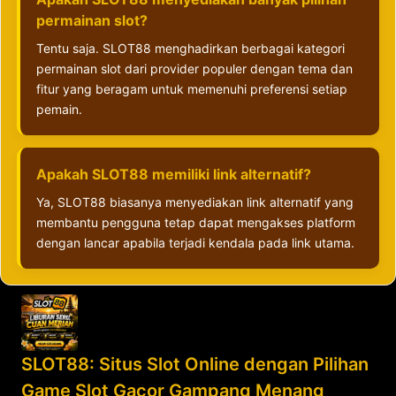
permainan slot?
Tentu saja. SLOT88 menghadirkan berbagai kategori
permainan slot dari provider populer dengan tema dan
fitur yang beragam untuk memenuhi preferensi setiap
pemain.
Apakah SLOT88 memiliki link alternatif?
Ya, SLOT88 biasanya menyediakan link alternatif yang
membantu pengguna tetap dapat mengakses platform
dengan lancar apabila terjadi kendala pada link utama.
SLOT88: Situs Slot Online dengan Pilihan
Game Slot Gacor Gampang Menang