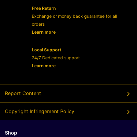
Free Return
Exchange or money back guarantee for all
orders
Learn more
- opens in new SLOT88 LINK or tab
Local Support
24/7 Dedicated support
Learn more
- opens in new SLOT88 LINK or tab
Report Content
Copyright Infringement Policy
Shop