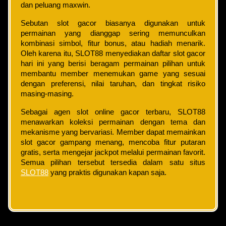
dan peluang maxwin.
Sebutan slot gacor biasanya digunakan untuk 
permainan yang dianggap sering memunculkan 
kombinasi simbol, fitur bonus, atau hadiah menarik. 
Oleh karena itu, SLOT88 menyediakan daftar slot gacor 
hari ini yang berisi beragam permainan pilihan untuk 
membantu member menemukan game yang sesuai 
dengan preferensi, nilai taruhan, dan tingkat risiko 
masing-masing.
Sebagai agen slot online gacor terbaru, SLOT88 
menawarkan koleksi permainan dengan tema dan 
mekanisme yang bervariasi. Member dapat memainkan 
slot gacor gampang menang, mencoba fitur putaran 
gratis, serta mengejar jackpot melalui permainan favorit. 
Semua pilihan tersebut tersedia dalam satu situs 
SLOT88
 yang praktis digunakan kapan saja.