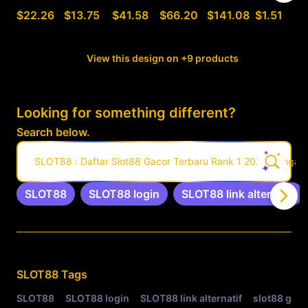
$22.26
$13.75
$41.58
$66.20
$141.08
$1.51
View this design on +9 products
Looking for something different?
Search below.
SLOT88 : Daftar Slot88 Gacor Terbaru Rank 1 2026 Dengan 
SLOT88
SLOT88 login
SLOT88 link alternatif
Related Tags
SLOT88
Tags
SLOT88
SLOT88 login
SLOT88 link alternatif
slot88 gaco