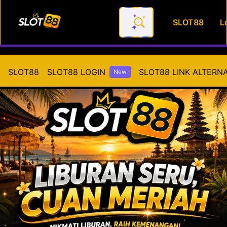
SLOT88
L
SLOT88: Situs Slot Online d
SLOT88
SLOT88 LOGIN
SLOT88 LINK ALTERNA
New