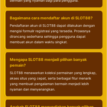
bermain yang nyaman bagi para pengguna.
Bagaimana cara mendaftar akun di SLOT88?
Pendaftaran akun di SLOT88 dapat dilakukan dengan
mengisi formulir registrasi yang tersedia. Prosesnya
dirancang sederhana sehingga pengguna dapat
membuat akun dalam waktu singkat.
Mengapa SLOT88 menjadi pilihan banyak
pemain?
SLOT88 menawarkan koleksi permainan yang lengkap,
akses situs yang cepat, serta berbagai fitur menarik
yang membuat pengalaman bermain menjadi lebih
nyaman dan menyenangkan.
Apakah SLOT88 menyediakan banyak pilihan