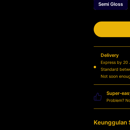
Semi Gloss
Delivery
Express by 20 
Standard betwe
Not soon enou
Super-eas
Problem? No p
Keunggulan