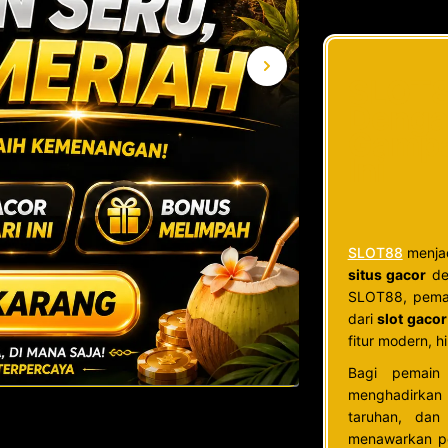
SLOT8
Denga
Gampa
Ini
SLOT88
menjad
situs gacor
den
SLOT88, pemai
dari
slot gac
fitur modern, 
Bagi pemain
menghadirkan 
taruhan, dan 
menawarkan pen