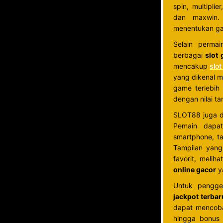
spin, multipl
dan maxwin. 
menentukan ga
Selain perma
berbagai
slot 
mencakup
slo
yang dikenal me
game terlebi
dengan nilai t
SLOT88 juga d
Pemain dap
smartphone, t
Tampilan yang
favorit, melih
online gacor
ya
Untuk pengge
jackpot terbar
dapat mencob
hingga bonus