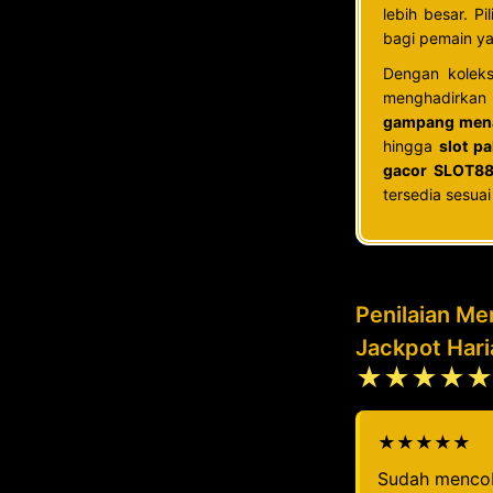
lebih besar. Pi
bagi pemain ya
Dengan kolek
menghadirkan 
gampang men
hingga
slot p
gacor SLOT8
tersedia sesua
Penilaian M
Jackpot Hari
★★★★★
★★★★★
Sudah mencob