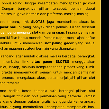
ier, bonus round, hingga kesempatan mendapatkan jackpot
Dengan banyaknya pilihan tersebut, pemain dapat
me sesuai gaya bermain dan preferensi masing-masing.
inan terbaru,
link SLOT88
juga memberikan akses ke
gacor hari ini
yang banyak dicari pemain. Pilihan tersebut
t gampang menang
,
slot gampang cuan
, hingga permainan
miliki fitur bonus menarik. Pemain dapat menjelajahi daftar
h dahulu untuk menemukan
slot paling gacor
yang sesuai
aruhan maupun strategi bermain yang digunakan.
irancang agar mudah diakses melalui berbagai perangkat.
at membuka
link situs gacor SLOT88
menggunakan
ablet, laptop, maupun komputer tanpa proses yang rumit.
 praktis mempermudah pemain untuk mencari permainan
at promosi, mengakses akun, serta menjelajahi pilihan
slot
ng tersedia.
mar hadiah besar, tersedia pula berbagai pilihan
slot
u
dengan fitur dan pola permainan yang berbeda. Pemain
a game dengan putaran gratis, pengganda kemenangan,
 khusus yang memberikan kesempatan memperoleh hasil