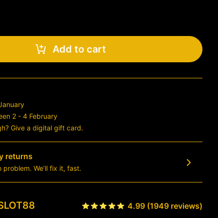
Add to cart
January
en 2 - 4 February
gh?
Give a digital gift card.
y returns
roblem. We’ll fix it, fast.
 SLOT88
4.99 (1949 reviews)