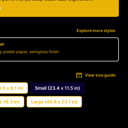
4
Explore more styles
er
 poster paper, semigloss finish
View size guide
Extra Small (16.5 x 8.1 in)
Small (23.4 x 11.5 in)
Medium (33.1 x 16.3 in)
Large (46.8 x 23.1 in)