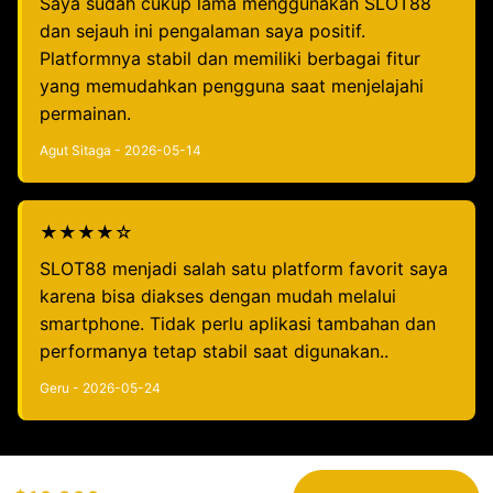
Saya sudah cukup lama menggunakan SLOT88
dan sejauh ini pengalaman saya positif.
Platformnya stabil dan memiliki berbagai fitur
yang memudahkan pengguna saat menjelajahi
permainan.
Agut Sitaga - 2026-05-14
★★★★☆
SLOT88 menjadi salah satu platform favorit saya
karena bisa diakses dengan mudah melalui
smartphone. Tidak perlu aplikasi tambahan dan
performanya tetap stabil saat digunakan..
Geru - 2026-05-24