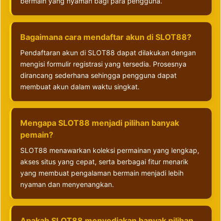
bermain yang nyaman bagi para pengguna.
Bagaimana cara mendaftar akun di SLOT88?
Pendaftaran akun di SLOT88 dapat dilakukan dengan
mengisi formulir registrasi yang tersedia. Prosesnya
dirancang sederhana sehingga pengguna dapat
membuat akun dalam waktu singkat.
Mengapa SLOT88 menjadi pilihan banyak
pemain?
SLOT88 menawarkan koleksi permainan yang lengkap,
akses situs yang cepat, serta berbagai fitur menarik
yang membuat pengalaman bermain menjadi lebih
nyaman dan menyenangkan.
Apakah SLOT88 menyediakan banyak pilihan