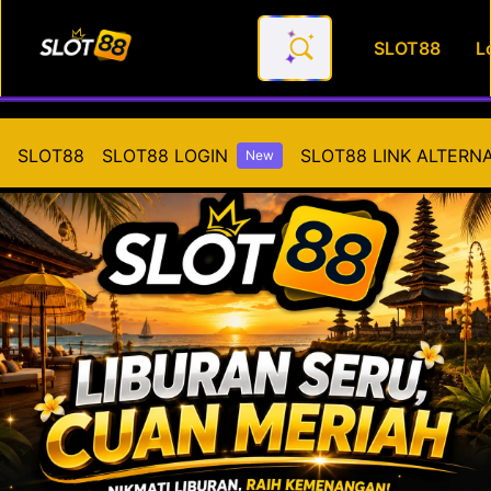
SLOT88
L
SLOT88: Situs Slot Online d
SLOT88
SLOT88 LOGIN
SLOT88 LINK ALTERNA
New