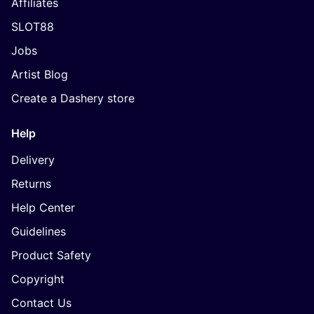
Affiliates
SLOT88
Jobs
Artist Blog
Create a Dashery store
Help
Delivery
Returns
Help Center
Guidelines
Product Safety
Copyright
Contact Us