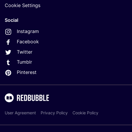
Cookie Settings
Social
Instagram
Facebook
Twitter
Tumblr
Pinterest
User Agreement
Privacy Policy
Cookie Policy