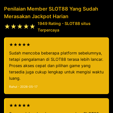
Penilaian Member SLOT88 Yang Sudah
Merasakan Jackpot Harian
1949 Rating - SLOT88 situs
★★★★★
Terpercaya
★★★★★
Sudah mencoba beberapa platform sebelumnya,
tetapi pengalaman di SLOT88 terasa lebih lancar.
Proses akses cepat dan pilihan game yang
tersedia juga cukup lengkap untuk mengisi waktu
luang.
Rahul - 2026-05-17
★★★★★