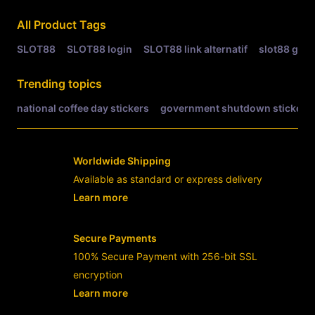
All Product Tags
SLOT88
SLOT88 login
SLOT88 link alternatif
slot88 gaco
Trending topics
national coffee day stickers
government shutdown stickers
Worldwide Shipping
Available as standard or express delivery
Learn more
- opens in new SLOT88 LINK or tab
Secure Payments
100% Secure Payment with 256-bit SSL
encryption
Learn more
- opens in new SLOT88 LINK or tab