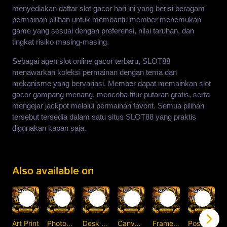
menyediakan daftar slot gacor hari ini yang berisi beragam 
permainan pilihan untuk membantu member menemukan 
game yang sesuai dengan preferensi, nilai taruhan, dan 
tingkat risiko masing-masing.
Sebagai agen slot online gacor terbaru, SLOT88 
menawarkan koleksi permainan dengan tema dan 
mekanisme yang bervariasi. Member dapat memainkan slot 
gacor gampang menang, mencoba fitur putaran gratis, serta 
mengejar jackpot melalui permainan favorit. Semua pilihan 
tersebut tersedia dalam satu situs 
SLOT88
 yang praktis 
digunakan kapan saja.
Also available on
Art Print
Photographic Print
Desk Mat
Canvas Print
Framed Art Print
Postcard
C