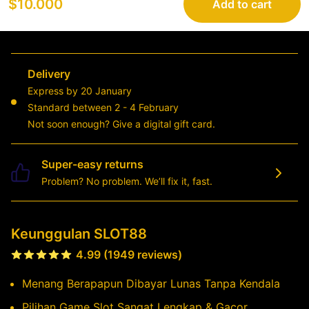
$10.000
Add to cart
Delivery
Express by 20 January
Standard between 2 - 4 February
Not soon enough?
Give a digital gift card.
Super-easy returns
Problem? No problem. We’ll fix it, fast.
Keunggulan SLOT88
4.99 (1949 reviews)
Menang Berapapun Dibayar Lunas Tanpa Kendala
Pilihan Game Slot Sangat Lengkap & Gacor.