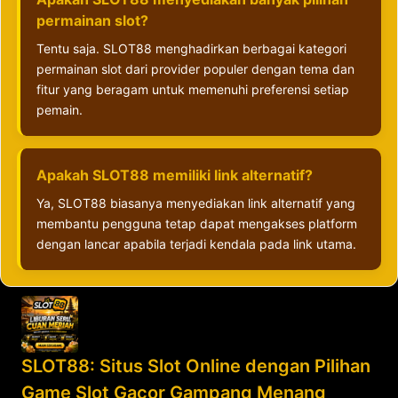
permainan slot?
Tentu saja. SLOT88 menghadirkan berbagai kategori
permainan slot dari provider populer dengan tema dan
fitur yang beragam untuk memenuhi preferensi setiap
pemain.
Apakah SLOT88 memiliki link alternatif?
Ya, SLOT88 biasanya menyediakan link alternatif yang
membantu pengguna tetap dapat mengakses platform
dengan lancar apabila terjadi kendala pada link utama.
SLOT88: Situs Slot Online dengan Pilihan
Game Slot Gacor Gampang Menang