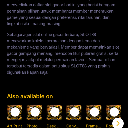
menyediakan daftar slot gacor hari ini yang berisi beragam 
permainan pilihan untuk membantu member menemukan 
game yang sesuai dengan preferensi, nilai taruhan, dan 
tingkat risiko masing-masing.
Sebagai agen slot online gacor terbaru, SLOT88 
menawarkan koleksi permainan dengan tema dan 
mekanisme yang bervariasi. Member dapat memainkan slot 
gacor gampang menang, mencoba fitur putaran gratis, serta 
mengejar jackpot melalui permainan favorit. Semua pilihan 
tersebut tersedia dalam satu situs 
SLOT88
 yang praktis 
digunakan kapan saja.
Also available on
Art Print
Photographic Print
Desk Mat
Canvas Print
Framed Art Print
Postcard
C