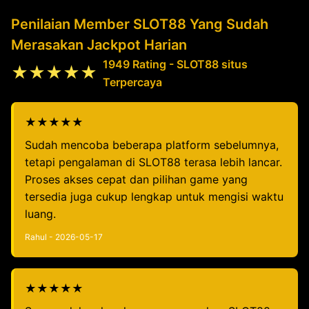
Penilaian Member SLOT88 Yang Sudah
Merasakan Jackpot Harian
1949 Rating - SLOT88 situs
★★★★★
Terpercaya
★★★★★
Sudah mencoba beberapa platform sebelumnya,
tetapi pengalaman di SLOT88 terasa lebih lancar.
Proses akses cepat dan pilihan game yang
tersedia juga cukup lengkap untuk mengisi waktu
luang.
Rahul - 2026-05-17
★★★★★