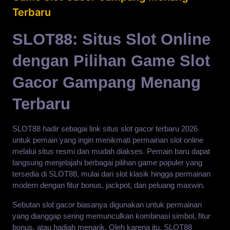
Terbaru
SLOT88: Situs Slot Online 
dengan Pilihan Game Slot 
Gacor Gampang Menang 
Terbaru
SLOT88 hadir sebagai link situs slot gacor terbaru 2026 
untuk pemain yang ingin menikmati permainan slot online 
melalui situs resmi dan mudah diakses. Pemain baru dapat 
langsung menjelajahi berbagai pilihan game populer yang 
tersedia di 
SLOT88
, mulai dari slot klasik hingga permainan 
modern dengan fitur bonus, jackpot, dan peluang maxwin.
Sebutan slot gacor biasanya digunakan untuk permainan 
yang dianggap sering memunculkan kombinasi simbol, fitur 
bonus, atau hadiah menarik. Oleh karena itu, SLOT88 