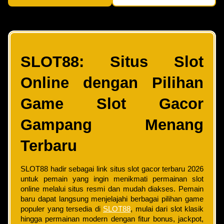
SLOT88: Situs Slot 
Online dengan Pilihan 
Game Slot Gacor 
Gampang Menang 
Terbaru
SLOT88 hadir sebagai link situs slot gacor terbaru 2026 
untuk pemain yang ingin menikmati permainan slot 
online melalui situs resmi dan mudah diakses. Pemain 
baru dapat langsung menjelajahi berbagai pilihan game 
populer yang tersedia di 
SLOT88
, mulai dari slot klasik 
hingga permainan modern dengan fitur bonus, jackpot, 