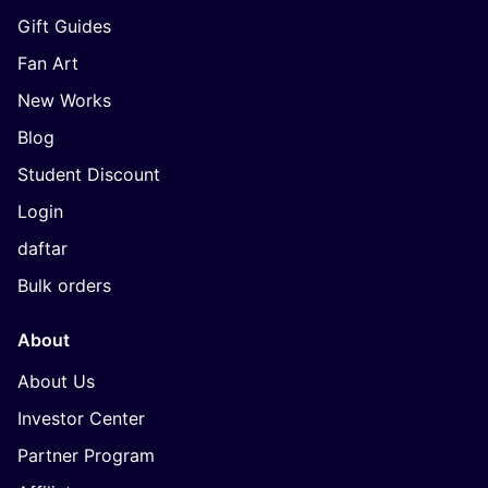
Gift Guides
Fan Art
New Works
Blog
Student Discount
Login
daftar
Bulk orders
About
About Us
Investor Center
Partner Program