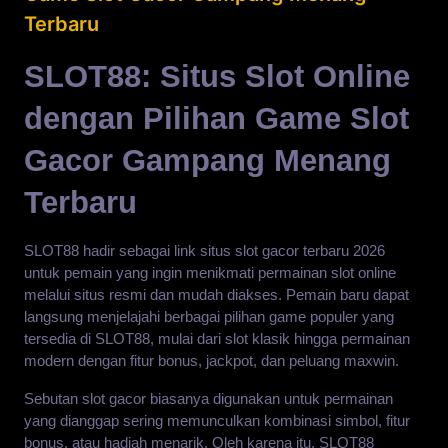
Terbaru
SLOT88: Situs Slot Online 
dengan Pilihan Game Slot 
Gacor Gampang Menang 
Terbaru
SLOT88 hadir sebagai link situs slot gacor terbaru 2026 
untuk pemain yang ingin menikmati permainan slot online 
melalui situs resmi dan mudah diakses. Pemain baru dapat 
langsung menjelajahi berbagai pilihan game populer yang 
tersedia di 
SLOT88
, mulai dari slot klasik hingga permainan 
modern dengan fitur bonus, jackpot, dan peluang maxwin.
Sebutan slot gacor biasanya digunakan untuk permainan 
yang dianggap sering memunculkan kombinasi simbol, fitur 
bonus, atau hadiah menarik. Oleh karena itu, SLOT88 