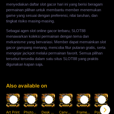
menyediakan daftar slot gacor hari ini yang berisi beragam 
permainan pilihan untuk membantu member menemukan 
game yang sesuai dengan preferensi, nilai taruhan, dan 
tingkat risiko masing-masing.
Sebagai agen slot online gacor terbaru, SLOT88 
menawarkan koleksi permainan dengan tema dan 
mekanisme yang bervariasi. Member dapat memainkan slot 
gacor gampang menang, mencoba fitur putaran gratis, serta 
mengejar jackpot melalui permainan favorit. Semua pilihan 
tersebut tersedia dalam satu situs 
SLOT88
 yang praktis 
digunakan kapan saja.
Also available on
Art Print
Photographic Print
Desk Mat
Canvas Print
Framed Art Print
Postcard
C