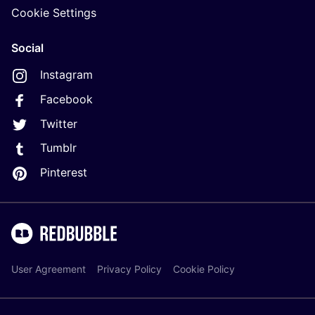
Cookie Settings
Social
Instagram
Facebook
Twitter
Tumblr
Pinterest
User Agreement
Privacy Policy
Cookie Policy