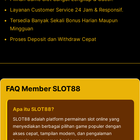
Layanan Customer Service 24 Jam & Responsif.
Tersedia Banyak Sekali Bonus Harian Maupun
Mingguan
Proses Deposit dan Withdraw Cepat
FAQ Member SLOT88
Apa itu SLOT88?
SLOT88 adalah platform permainan slot online yang
menyediakan berbagai pilihan game populer dengan
akses cepat, tampilan modern, dan pengalaman