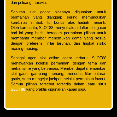
dan peluang maxwin.
Sebutan slot gacor biasanya digunakan untuk 
permainan yang dianggap sering memunculkan 
kombinasi simbol, fitur bonus, atau hadiah menarik. 
Oleh karena itu, SLOT88 menyediakan daftar slot gacor 
hari ini yang berisi beragam permainan pilihan untuk 
membantu member menemukan game yang sesuai 
dengan preferensi, nilai taruhan, dan tingkat risiko 
masing-masing.
Sebagai agen slot online gacor terbaru, SLOT88 
menawarkan koleksi permainan dengan tema dan 
mekanisme yang bervariasi. Member dapat memainkan 
slot gacor gampang menang, mencoba fitur putaran 
gratis, serta mengejar jackpot melalui permainan favorit. 
Semua pilihan tersebut tersedia dalam satu situs 
SLOT88
 yang praktis digunakan kapan saja.