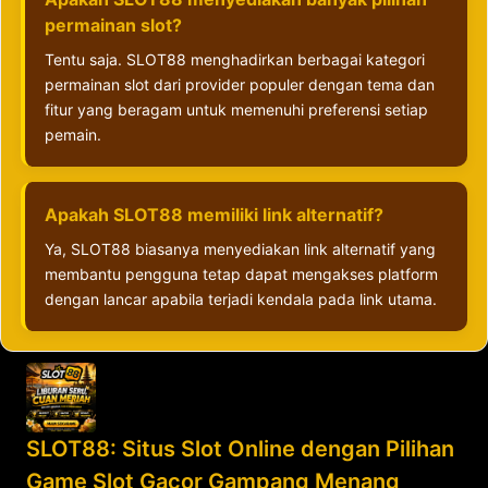
permainan slot?
Tentu saja. SLOT88 menghadirkan berbagai kategori
permainan slot dari provider populer dengan tema dan
fitur yang beragam untuk memenuhi preferensi setiap
pemain.
Apakah SLOT88 memiliki link alternatif?
Ya, SLOT88 biasanya menyediakan link alternatif yang
membantu pengguna tetap dapat mengakses platform
dengan lancar apabila terjadi kendala pada link utama.
SLOT88: Situs Slot Online dengan Pilihan
Game Slot Gacor Gampang Menang