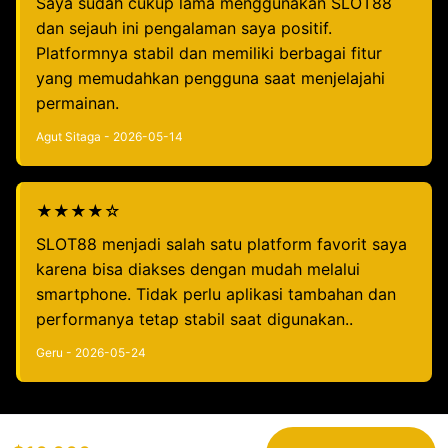
Saya sudah cukup lama menggunakan SLOT88
dan sejauh ini pengalaman saya positif.
Platformnya stabil dan memiliki berbagai fitur
yang memudahkan pengguna saat menjelajahi
permainan.
Agut Sitaga - 2026-05-14
★★★★☆
SLOT88 menjadi salah satu platform favorit saya
karena bisa diakses dengan mudah melalui
smartphone. Tidak perlu aplikasi tambahan dan
performanya tetap stabil saat digunakan..
Geru - 2026-05-24