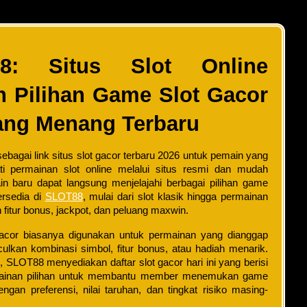
8: Situs Slot Online 
 Pilihan Game Slot Gacor 
ng Menang Terbaru
bagai link situs slot gacor terbaru 2026 untuk pemain yang 
ti permainan slot online melalui situs resmi dan mudah 
n baru dapat langsung menjelajahi berbagai pilihan game 
rsedia di 
SLOT88
, mulai dari slot klasik hingga permainan 
fitur bonus, jackpot, dan peluang maxwin.
gacor biasanya digunakan untuk permainan yang dianggap 
lkan kombinasi simbol, fitur bonus, atau hadiah menarik. 
, SLOT88 menyediakan daftar slot gacor hari ini yang berisi 
ainan pilihan untuk membantu member menemukan game 
ngan preferensi, nilai taruhan, dan tingkat risiko masing-