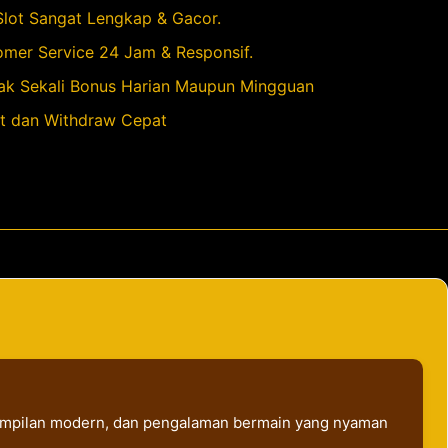
Slot Sangat Lengkap & Gacor.
mer Service 24 Jam & Responsif.
ak Sekali Bonus Harian Maupun Mingguan
t dan Withdraw Cepat
 tampilan modern, dan pengalaman bermain yang nyaman