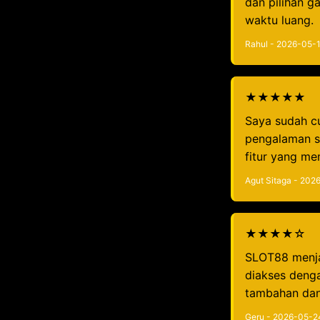
dan pilihan g
waktu luang.
Rahul - 2026-05-
★★★★★
Saya sudah c
pengalaman sa
fitur yang m
Agut Sitaga - 202
★★★★☆
SLOT88 menjad
diakses denga
tambahan dan 
Geru - 2026-05-2