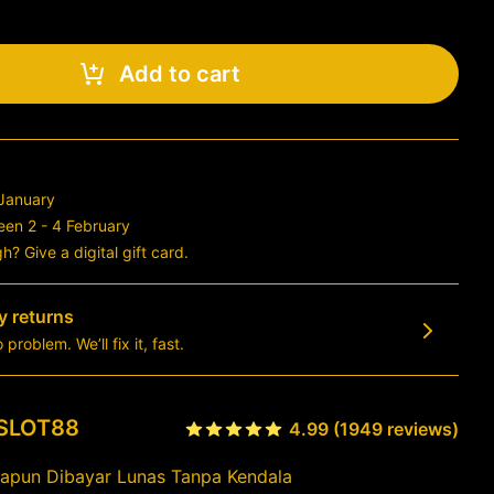
Add to cart
January
en 2 - 4 February
gh?
Give a digital gift card.
y returns
roblem. We’ll fix it, fast.
 SLOT88
4.99 (1949 reviews)
apun Dibayar Lunas Tanpa Kendala