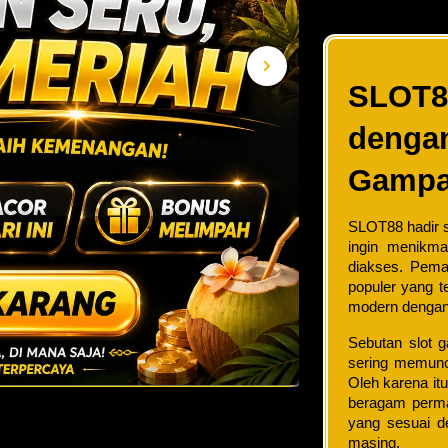
SLOT8
dengan
Gampa
SLOT88 hadir se
ingin menikma
diakses. Pemai
populer yang te
modern dengan 
Sebutan slot 
sering memuncu
Oleh karena itu
beragam perm
yang sesuai de
masing.