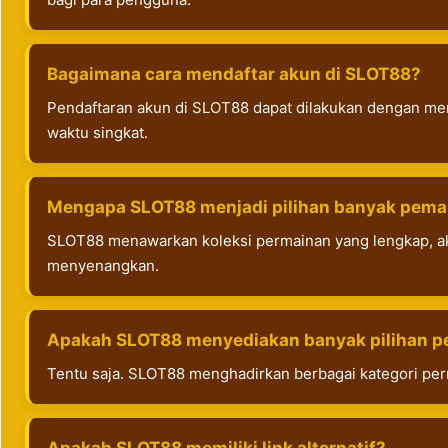
Bagaimana cara mendaftar akun di SLOT88?
Pendaftaran akun di SLOT88 dapat dilakukan dengan men
waktu singkat.
Mengapa SLOT88 menjadi pilihan banyak pema
SLOT88 menawarkan koleksi permainan yang lengkap, aks
menyenangkan.
Apakah SLOT88 menyediakan banyak pilihan pe
Tentu saja. SLOT88 menghadirkan berbagai kategori per