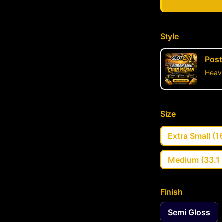
Style
Post
Heavy
Size
Finish
Semi Gloss