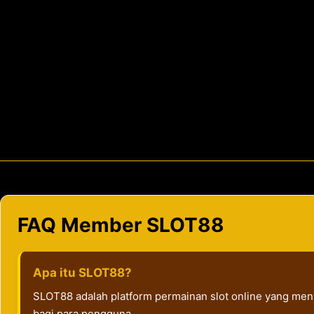
FAQ Member SLOT88
Apa itu SLOT88?
SLOT88 adalah platform permainan slot online yang me
bagi para pengguna.