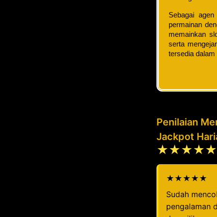
Sebagai agen 
permainan den
memainkan slo
serta mengejar
tersedia dalam 
Penilaian M
Jackpot Hari
★★★★★
★★★★★
Sudah mencob
pengalaman di