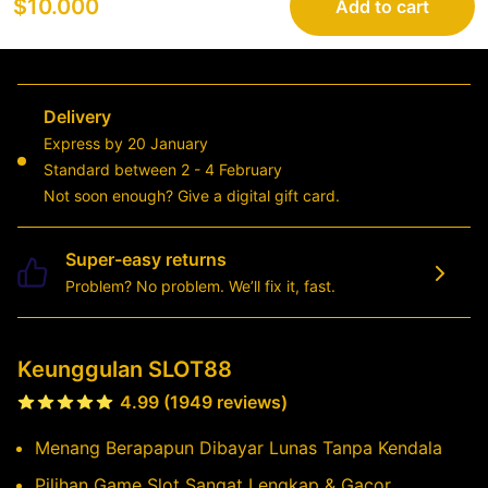
$10.000
Add to cart
Delivery
Express by 20 January
Standard between 2 - 4 February
Not soon enough?
Give a digital gift card.
Super-easy returns
Problem? No problem. We’ll fix it, fast.
Keunggulan SLOT88
4.99 (1949 reviews)
Menang Berapapun Dibayar Lunas Tanpa Kendala
Pilihan Game Slot Sangat Lengkap & Gacor.