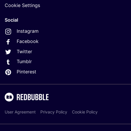
Cookie Settings
Social
Instagram
Facebook
Twitter
Tumblr
Pinterest
User Agreement
Privacy Policy
Cookie Policy