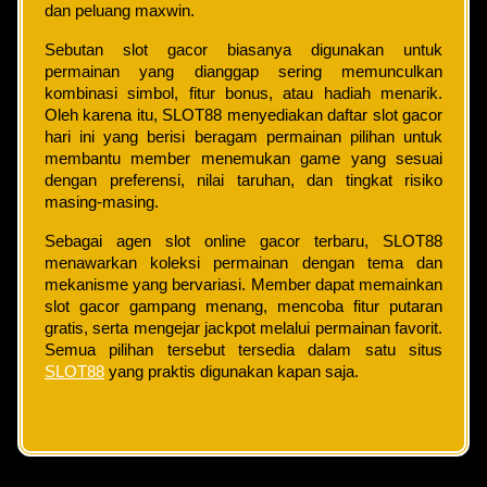
dan peluang maxwin.
Sebutan slot gacor biasanya digunakan untuk 
permainan yang dianggap sering memunculkan 
kombinasi simbol, fitur bonus, atau hadiah menarik. 
Oleh karena itu, SLOT88 menyediakan daftar slot gacor 
hari ini yang berisi beragam permainan pilihan untuk 
membantu member menemukan game yang sesuai 
dengan preferensi, nilai taruhan, dan tingkat risiko 
masing-masing.
Sebagai agen slot online gacor terbaru, SLOT88 
menawarkan koleksi permainan dengan tema dan 
mekanisme yang bervariasi. Member dapat memainkan 
slot gacor gampang menang, mencoba fitur putaran 
gratis, serta mengejar jackpot melalui permainan favorit. 
Semua pilihan tersebut tersedia dalam satu situs 
SLOT88
 yang praktis digunakan kapan saja.