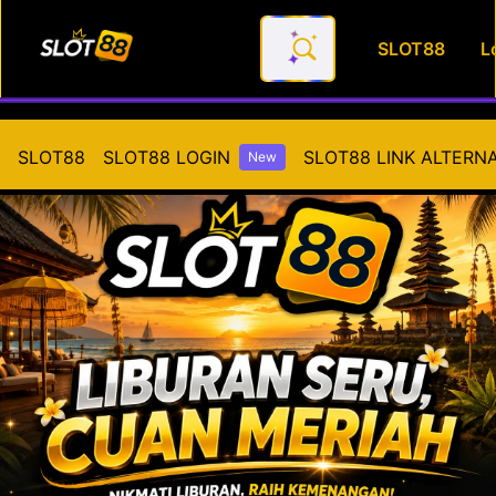
SLOT88
L
SLOT88: Situs Slot Online d
SLOT88
SLOT88 LOGIN
SLOT88 LINK ALTERNA
New