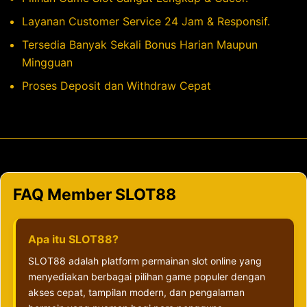
Layanan Customer Service 24 Jam & Responsif.
Tersedia Banyak Sekali Bonus Harian Maupun
Mingguan
Proses Deposit dan Withdraw Cepat
FAQ Member SLOT88
Apa itu SLOT88?
SLOT88 adalah platform permainan slot online yang
menyediakan berbagai pilihan game populer dengan
akses cepat, tampilan modern, dan pengalaman