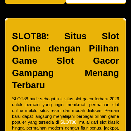
SLOT88: Situs Slot 
Online dengan Pilihan 
Game Slot Gacor 
Gampang Menang 
Terbaru
SLOT88 hadir sebagai link situs slot gacor terbaru 2026 
untuk pemain yang ingin menikmati permainan slot 
online melalui situs resmi dan mudah diakses. Pemain 
baru dapat langsung menjelajahi berbagai pilihan game 
populer yang tersedia di 
SLOT88
, mulai dari slot klasik 
hingga permainan modern dengan fitur bonus, jackpot, 