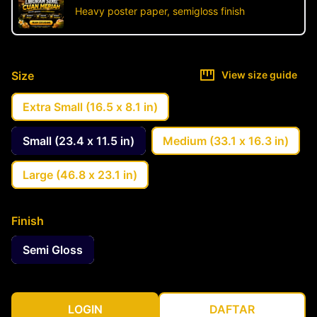
Heavy poster paper, semigloss finish
Size
View size guide
Extra Small (16.5 x 8.1 in)
Small (23.4 x 11.5 in)
Medium (33.1 x 16.3 in)
Large (46.8 x 23.1 in)
Finish
Semi Gloss
LOGIN
DAFTAR