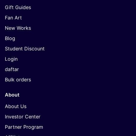
Gift Guides
Fan Art
New Works
Blog
Student Discount
Login
daftar
Bulk orders
About
About Us
Investor Center
Partner Program