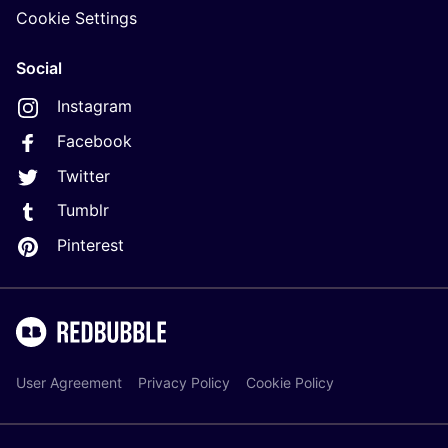
Cookie Settings
Social
Instagram
Facebook
Twitter
Tumblr
Pinterest
User Agreement
Privacy Policy
Cookie Policy