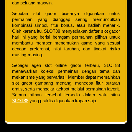
dan peluang maxwin.
Sebutan slot gacor biasanya digunakan untuk 
permainan yang dianggap sering memunculkan 
kombinasi simbol, fitur bonus, atau hadiah menarik. 
Oleh karena itu, SLOT88 menyediakan daftar slot gacor 
hari ini yang berisi beragam permainan pilihan untuk 
membantu member menemukan game yang sesuai 
dengan preferensi, nilai taruhan, dan tingkat risiko 
masing-masing.
Sebagai agen slot online gacor terbaru, SLOT88 
menawarkan koleksi permainan dengan tema dan 
mekanisme yang bervariasi. Member dapat memainkan 
slot gacor gampang menang, mencoba fitur putaran 
gratis, serta mengejar jackpot melalui permainan favorit. 
Semua pilihan tersebut tersedia dalam satu situs 
SLOT88
 yang praktis digunakan kapan saja.