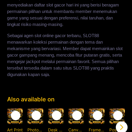
menyediakan daftar slot gacor hari ini yang berisi beragam 
permainan pilihan untuk membantu member menemukan 
game yang sesuai dengan preferensi, nilai taruhan, dan 
tingkat risiko masing-masing.
Sebagai agen slot online gacor terbaru, SLOT88 
menawarkan koleksi permainan dengan tema dan 
mekanisme yang bervariasi. Member dapat memainkan slot 
gacor gampang menang, mencoba fitur putaran gratis, serta 
mengejar jackpot melalui permainan favorit. Semua pilihan 
tersebut tersedia dalam satu situs 
SLOT88
 yang praktis 
digunakan kapan saja.
Also available on
Art Print
Photographic Print
Desk Mat
Canvas Print
Framed Art Print
Postcard
C