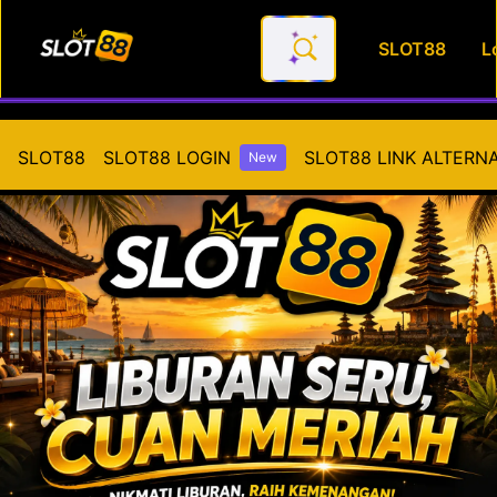
SLOT88
L
SLOT88: Situs Slot Online d
SLOT88
SLOT88 LOGIN
SLOT88 LINK ALTERNA
New