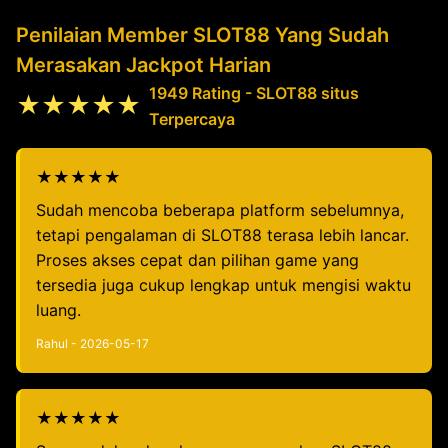
Penilaian Member SLOT88 Yang Sudah
Merasakan Jackpot Harian
1949 Rating - SLOT88 situs
★★★★★
Terpercaya
★★★★★
Sudah mencoba beberapa platform sebelumnya,
tetapi pengalaman di SLOT88 terasa lebih lancar.
Proses akses cepat dan pilihan game yang
tersedia juga cukup lengkap untuk mengisi waktu
luang.
Rahul - 2026-05-17
★★★★★