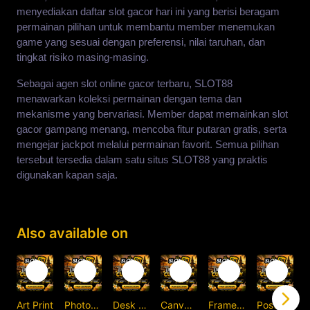
menyediakan daftar slot gacor hari ini yang berisi beragam 
permainan pilihan untuk membantu member menemukan 
game yang sesuai dengan preferensi, nilai taruhan, dan 
tingkat risiko masing-masing.
Sebagai agen slot online gacor terbaru, SLOT88 
menawarkan koleksi permainan dengan tema dan 
mekanisme yang bervariasi. Member dapat memainkan slot 
gacor gampang menang, mencoba fitur putaran gratis, serta 
mengejar jackpot melalui permainan favorit. Semua pilihan 
tersebut tersedia dalam satu situs 
SLOT88
 yang praktis 
digunakan kapan saja.
Also available on
Art Print
Photographic Print
Desk Mat
Canvas Print
Framed Art Print
Postcard
C