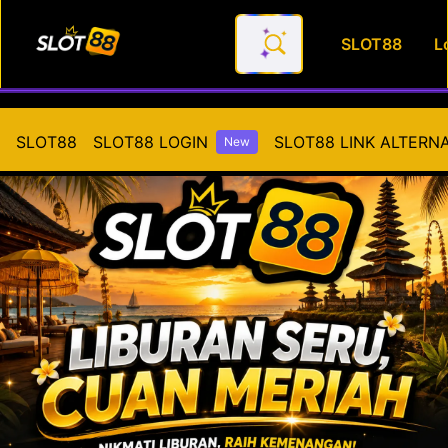
SLOT88
L
SLOT88: Situs Slot Online d
SLOT88
SLOT88 LOGIN
SLOT88 LINK ALTERNA
New