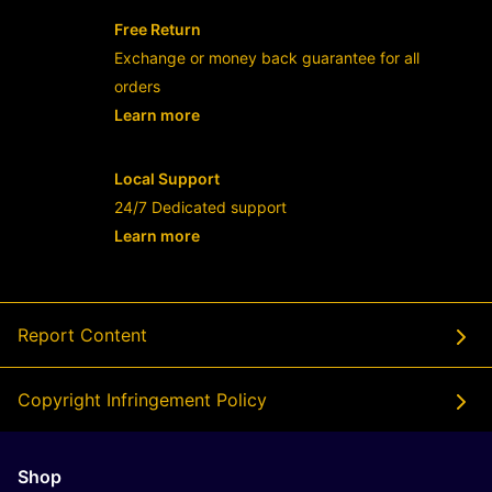
Free Return
Exchange or money back guarantee for all
orders
Learn more
- opens in new SLOT88 LINK or tab
Local Support
24/7 Dedicated support
Learn more
- opens in new SLOT88 LINK or tab
Report Content
Copyright Infringement Policy
Shop