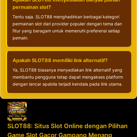
permainan slot?
Tentu saja. SLOT88 menghadirkan berbagai kategori
permainan slot dari provider populer dengan tema dan
fitur yang beragam untuk memenuhi preferensi setiap
pemain.
Apakah SLOT88 memiliki link alternatif?
Ya, SLOT88 biasanya menyediakan link alternatif yang
membantu pengguna tetap dapat mengakses platform
dengan lancar apabila terjadi kendala pada link utama.
SLOT88: Situs Slot Online dengan Pilihan
Game Slot Gacor Gampang Menang