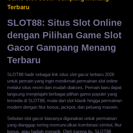
Terbaru
SLOT88: Situs Slot Online 
dengan Pilihan Game Slot 
Gacor Gampang Menang 
Terbaru
SLOT88 hadir sebagai link situs slot gacor terbaru 2026 
untuk pemain yang ingin menikmati permainan slot online 
melalui situs resmi dan mudah diakses. Pemain baru dapat 
langsung menjelajahi berbagai pilihan game populer yang 
tersedia di 
SLOT88
, mulai dari slot klasik hingga permainan 
modern dengan fitur bonus, jackpot, dan peluang maxwin.
Sebutan slot gacor biasanya digunakan untuk permainan 
yang dianggap sering memunculkan kombinasi simbol, fitur 
bonus, atau hadiah menarik. Oleh karena itu, SLOT88 