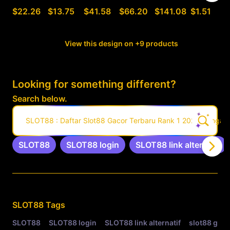
$22.26
$13.75
$41.58
$66.20
$141.08
$1.51
View this design on +9 products
Looking for something different?
Search below.
SLOT88 : Daftar Slot88 Gacor Terbaru Rank 1 2026 Dengan 
SLOT88
SLOT88 login
SLOT88 link alternatif
Related Tags
SLOT88
Tags
SLOT88
SLOT88 login
SLOT88 link alternatif
slot88 gaco