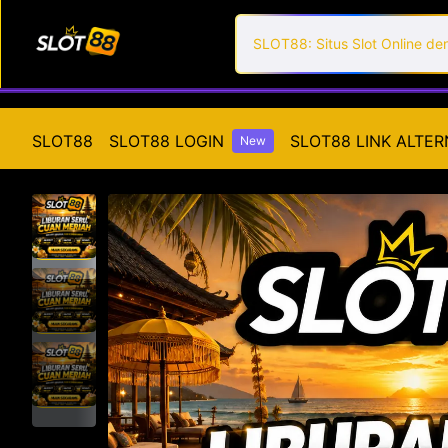
SLOT88: Situs Slot Online d
SLOT88
SLOT88 LOGIN
SLOT88 LINK ALTER
New
New