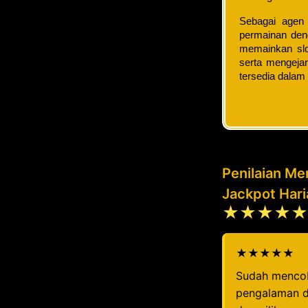
Sebagai agen 
permainan den
memainkan slo
serta mengejar
tersedia dalam 
Penilaian M
Jackpot Hari
★★★★★
★★★★★
Sudah mencob
pengalaman di