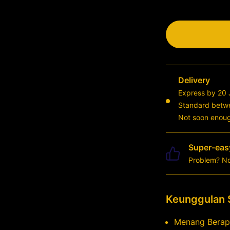
Delivery
Express by 20 
Standard betwe
Not soon enou
Super-eas
Problem? No p
Keunggulan
Menang Berap