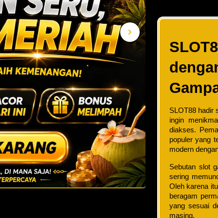
SLOT8
dengan
Gampa
SLOT88 hadir se
ingin menikma
diakses. Pemai
populer yang te
modern dengan 
Sebutan slot 
sering memuncu
Oleh karena itu
beragam perm
yang sesuai de
masing.