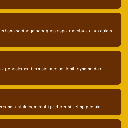
 sederhana sehingga pengguna dapat membuat akun dalam
uat pengalaman bermain menjadi lebih nyaman dan
beragam untuk memenuhi preferensi setiap pemain.