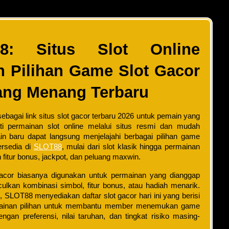
8: Situs Slot Online 
 Pilihan Game Slot Gacor 
ng Menang Terbaru
bagai link situs slot gacor terbaru 2026 untuk pemain yang 
ti permainan slot online melalui situs resmi dan mudah 
n baru dapat langsung menjelajahi berbagai pilihan game 
rsedia di 
SLOT88
, mulai dari slot klasik hingga permainan 
fitur bonus, jackpot, dan peluang maxwin.
gacor biasanya digunakan untuk permainan yang dianggap 
lkan kombinasi simbol, fitur bonus, atau hadiah menarik. 
, SLOT88 menyediakan daftar slot gacor hari ini yang berisi 
ainan pilihan untuk membantu member menemukan game 
ngan preferensi, nilai taruhan, dan tingkat risiko masing-