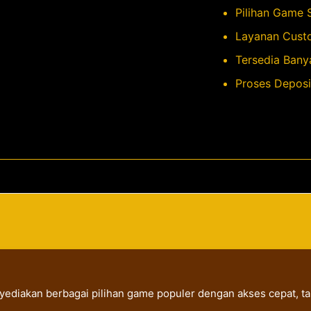
Pilihan Game 
Layanan Custo
Tersedia Bany
Proses Deposi
nyediakan berbagai pilihan game populer dengan akses cepat,