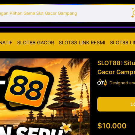
engan Pilihan Game Slot Gacor Gampang Menang Terbaru
NATIF
SLOT88 GACOR
SLOT88 LINK RESMI
SLOT88 LI
SLOT88: Situ
Gacor Gampa
New
Designed an
L
$10.000