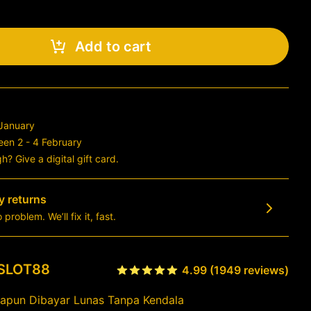
Add to cart
January
en 2 - 4 February
gh?
Give a digital gift card.
y returns
roblem. We’ll fix it, fast.
 SLOT88
4.99 (1949 reviews)
apun Dibayar Lunas Tanpa Kendala