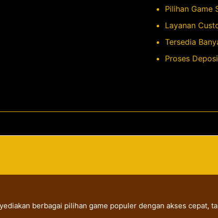
Pilihan Game 
Layanan Custo
Tersedia Bany
Proses Deposi
nyediakan berbagai pilihan game populer dengan akses cepat,