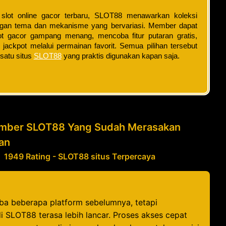
slot online gacor terbaru, SLOT88 menawarkan koleksi 
gan tema dan mekanisme yang bervariasi. Member dapat 
t gacor gampang menang, mencoba fitur putaran gratis, 
 jackpot melalui permainan favorit. Semua pilihan tersebut 
satu situs 
SLOT88
 yang praktis digunakan kapan saja.
ember SLOT88 Yang Sudah Merasakan
an
1949 Rating - SLOT88 situs Terpercaya
a beberapa platform sebelumnya, tetapi
 SLOT88 terasa lebih lancar. Proses akses cepat