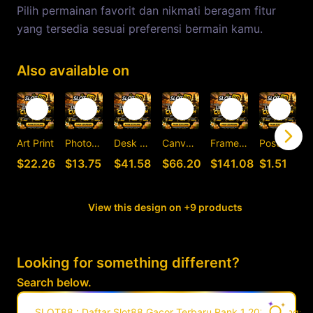
Pilih permainan favorit dan nikmati beragam fitur
yang tersedia sesuai preferensi bermain kamu.
Also available on
Art Print
Photographic Print
Desk Mat
Canvas Print
Framed Art Print
Postcard
C
$22.26
$13.75
$41.58
$66.20
$141.08
$1.51
View this design on +9 products
Looking for something different?
Search below.
SLOT88 : Daftar Slot88 Gacor Terbaru Rank 1 2026 Dengan 