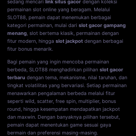
sedang mencari
link situs gacor
dengan koleksi
permainan slot online yang beragam. Melalui
SLOT88, pemain dapat menemukan berbagai
kategori permainan, mulai dari
slot gacor gampang
menang
, slot bertema klasik, permainan dengan
fitur modern, hingga
slot jackpot
dengan berbagai
fitur bonus menarik.
Bagi pemain yang ingin mencoba permainan
berbeda, SLOT88 menghadirkan pilihan
slot gacor
terbaru
dengan tema, mekanisme, nilai taruhan, dan
tingkat volatilitas yang bervariasi. Setiap permainan
menawarkan pengalaman berbeda melalui fitur
seperti wild, scatter, free spin, multiplier, bonus
round, hingga kesempatan mendapatkan jackpot
dan maxwin. Dengan banyaknya pilihan tersebut,
pemain dapat menentukan game sesuai gaya
bermain dan preferensi masing-masing.