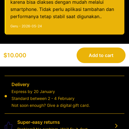
karena bisa diakses dengan mudah melalui
smartphone. Tidak perlu aplikasi tambahan dan
performanya tetap stabil saat digunakan..
Geru - 2026-05-24
$10.000
Add to cart
Delivery
Express by 20 January
Standard between 2 - 4 February
Not soon enough?
Give a digital gift card.
Super-easy returns