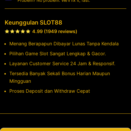
Problem? No problem. We’ll fix it, fast.
Keunggulan SLOT88
4.99 (1949 reviews)
Menang Berapapun Dibayar Lunas Tanpa Kendala
Pilihan Game Slot Sangat Lengkap & Gacor.
Layanan Customer Service 24 Jam & Responsif.
Tersedia Banyak Sekali Bonus Harian Maupun
Mingguan
Proses Deposit dan Withdraw Cepat