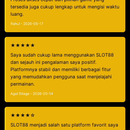
tersedia juga cukup lengkap untuk mengisi waktu
luang.
Rahul - 2026-05-17
★★★★★
Saya sudah cukup lama menggunakan SLOT88
dan sejauh ini pengalaman saya positif.
Platformnya stabil dan memiliki berbagai fitur
yang memudahkan pengguna saat menjelajahi
permainan.
Agut Sitaga - 2026-05-14
★★★★☆
SLOT88 menjadi salah satu platform favorit saya