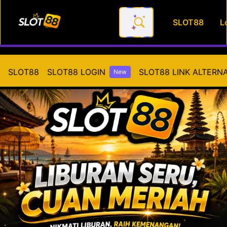
SLOT88
L
SLOT88: Situs Resmi Slot88 
SLOT88
SLOT88 LOGIN
SLOT88 LINK ALTERNA
New