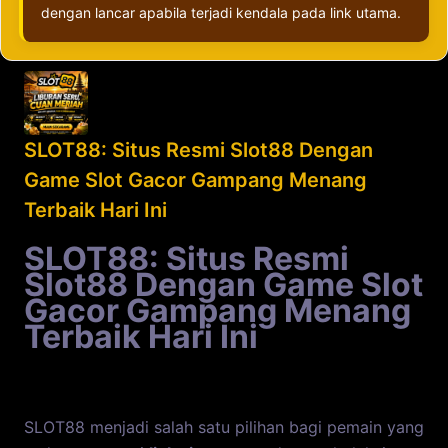
dengan lancar apabila terjadi kendala pada link utama.
SLOT88: Situs Resmi Slot88 Dengan
Game Slot Gacor Gampang Menang
Terbaik Hari Ini
SLOT88: Situs Resmi
Slot88 Dengan Game Slot
Gacor Gampang Menang
Terbaik Hari Ini
SLOT88
menjadi salah satu pilihan bagi pemain yang