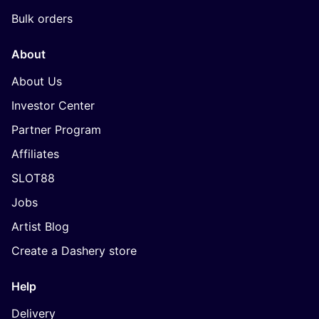
Bulk orders
About
About Us
Investor Center
Partner Program
Affiliates
SLOT88
Jobs
Artist Blog
Create a Dashery store
Help
Delivery