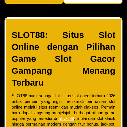
SLOT88: Situs Slot 
Online dengan Pilihan 
Game Slot Gacor 
Gampang Menang 
Terbaru
SLOT88 hadir sebagai link situs slot gacor terbaru 2026 
untuk pemain yang ingin menikmati permainan slot 
online melalui situs resmi dan mudah diakses. Pemain 
baru dapat langsung menjelajahi berbagai pilihan game 
populer yang tersedia di 
SLOT88
, mulai dari slot klasik 
hingga permainan modern dengan fitur bonus, jackpot, 