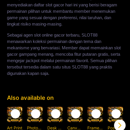
menyediakan daftar slot gacor hari ini yang berisi beragam 
permainan pilihan untuk membantu member menemukan 
game yang sesuai dengan preferensi, nilai taruhan, dan 
tingkat risiko masing-masing.
Sebagai agen slot online gacor terbaru, SLOT88 
menawarkan koleksi permainan dengan tema dan 
mekanisme yang bervariasi. Member dapat memainkan slot 
gacor gampang menang, mencoba fitur putaran gratis, serta 
mengejar jackpot melalui permainan favorit. Semua pilihan 
tersebut tersedia dalam satu situs 
SLOT88
 yang praktis 
digunakan kapan saja.
Also available on
Art Print
Photographic Print
Desk Mat
Canvas Print
Framed Art Print
Postcard
C