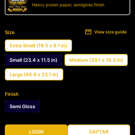
Heavy poster paper, semigloss finish
Size
View size guide
Extra Small (16.5 x 8.1 in)
Small (23.4 x 11.5 in)
Medium (33.1 x 16.3 in)
Large (46.8 x 23.1 in)
Finish
Semi Gloss
LOGIN
DAFTAR