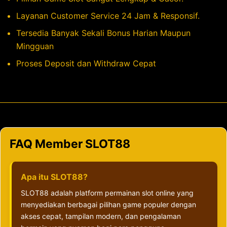
Layanan Customer Service 24 Jam & Responsif.
Tersedia Banyak Sekali Bonus Harian Maupun
Mingguan
Proses Deposit dan Withdraw Cepat
FAQ Member SLOT88
Apa itu SLOT88?
SLOT88 adalah platform permainan slot online yang
menyediakan berbagai pilihan game populer dengan
akses cepat, tampilan modern, dan pengalaman