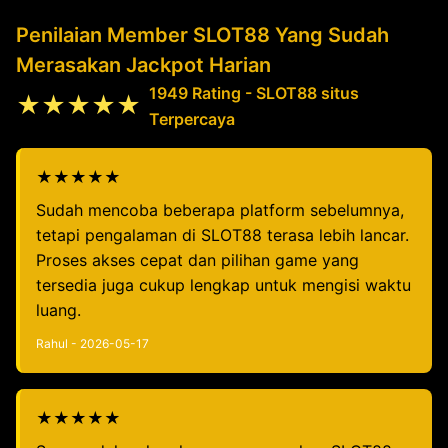
Penilaian Member SLOT88 Yang Sudah
Merasakan Jackpot Harian
1949 Rating - SLOT88 situs
★★★★★
Terpercaya
★★★★★
Sudah mencoba beberapa platform sebelumnya,
tetapi pengalaman di SLOT88 terasa lebih lancar.
Proses akses cepat dan pilihan game yang
tersedia juga cukup lengkap untuk mengisi waktu
luang.
Rahul - 2026-05-17
★★★★★