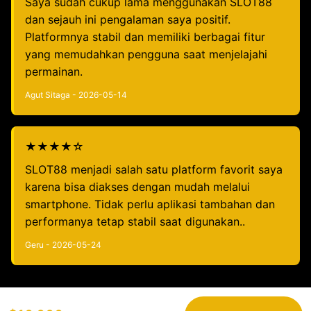
Saya sudah cukup lama menggunakan SLOT88
dan sejauh ini pengalaman saya positif.
Platformnya stabil dan memiliki berbagai fitur
yang memudahkan pengguna saat menjelajahi
permainan.
Agut Sitaga - 2026-05-14
★★★★☆
SLOT88 menjadi salah satu platform favorit saya
karena bisa diakses dengan mudah melalui
smartphone. Tidak perlu aplikasi tambahan dan
performanya tetap stabil saat digunakan..
Geru - 2026-05-24