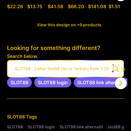
$22.26
$13.75
$41.58
$66.20
$141.08
$1.51
View this design on +9 products
Looking for something different?
Search below.
SLOT88 : Daftar Slot88 Gacor Terbaru Rank 1 2026 Dengan 
SLOT88
SLOT88 login
SLOT88 link alternatif
Related Tags
SLOT88
Tags
SLOT88
SLOT88 login
SLOT88 link alternatif
slot88 gaco