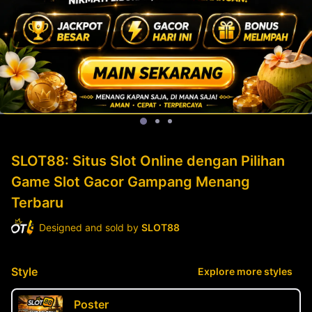
SLOT88: Situs Slot Online dengan Pilihan
Game Slot Gacor Gampang Menang
Terbaru
Designed and sold by
SLOT88
Style
Explore more styles
Poster