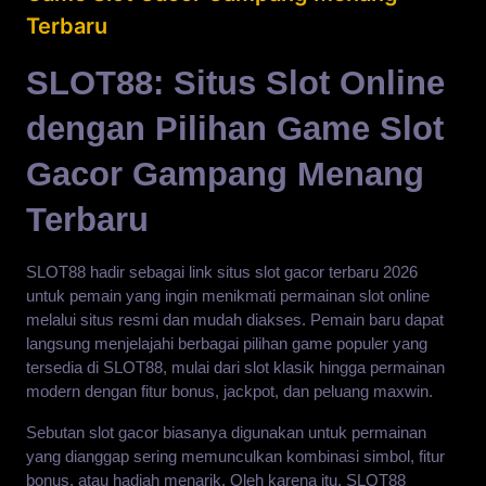
Terbaru
SLOT88: Situs Slot Online 
dengan Pilihan Game Slot 
Gacor Gampang Menang 
Terbaru
SLOT88 hadir sebagai link situs slot gacor terbaru 2026 
untuk pemain yang ingin menikmati permainan slot online 
melalui situs resmi dan mudah diakses. Pemain baru dapat 
langsung menjelajahi berbagai pilihan game populer yang 
tersedia di 
SLOT88
, mulai dari slot klasik hingga permainan 
modern dengan fitur bonus, jackpot, dan peluang maxwin.
Sebutan slot gacor biasanya digunakan untuk permainan 
yang dianggap sering memunculkan kombinasi simbol, fitur 
bonus, atau hadiah menarik. Oleh karena itu, SLOT88 