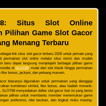
8: Situs Slot Online 
 Pilihan Game Slot Gacor 
ng Menang Terbaru
bagai link situs slot gacor terbaru 2026 untuk pemain yang 
ti permainan slot online melalui situs resmi dan mudah 
n baru dapat langsung menjelajahi berbagai pilihan game 
rsedia di 
SLOT88
, mulai dari slot klasik hingga permainan 
fitur bonus, jackpot, dan peluang maxwin.
gacor biasanya digunakan untuk permainan yang dianggap 
lkan kombinasi simbol, fitur bonus, atau hadiah menarik. 
, SLOT88 menyediakan daftar slot gacor hari ini yang berisi 
ainan pilihan untuk membantu member menemukan game 
ngan preferensi, nilai taruhan, dan tingkat risiko masing-