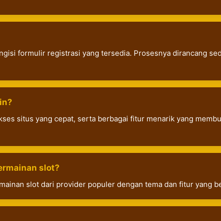
gisi formulir registrasi yang tersedia. Prosesnya dirancang
in?
es situs yang cepat, serta berbagai fitur menarik yang memb
rmainan slot?
mainan slot dari provider populer dengan tema dan fitur yang 