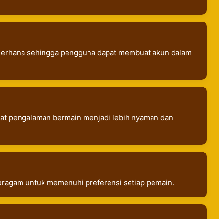
 sederhana sehingga pengguna dapat membuat akun dalam
uat pengalaman bermain menjadi lebih nyaman dan
beragam untuk memenuhi preferensi setiap pemain.