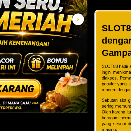
SLOT8
dengan
Gampa
SLOT88 hadir se
ingin menikma
diakses. Pemai
populer yang te
modern dengan 
Sebutan slot 
sering memuncu
Oleh karena itu
beragam perm
yang sesuai de
masing.