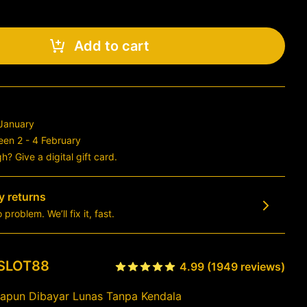
Add to cart
January
en 2 - 4 February
gh?
Give a digital gift card.
y returns
roblem. We’ll fix it, fast.
 SLOT88
4.99 (1949 reviews)
apun Dibayar Lunas Tanpa Kendala