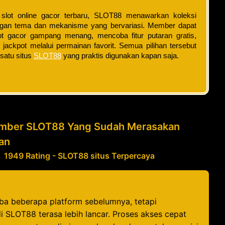
slot online gacor terbaru, SLOT88 menawarkan koleksi 
gan tema dan mekanisme yang bervariasi. Member dapat 
t gacor gampang menang, mencoba fitur putaran gratis, 
 jackpot melalui permainan favorit. Semua pilihan tersebut 
satu situs 
SLOT88
 yang praktis digunakan kapan saja.
ember SLOT88 Yang Sudah Merasakan
an
1949 Rating - SLOT88 situs Terpercaya
a beberapa platform sebelumnya, tetapi
 SLOT88 terasa lebih lancar. Proses akses cepat