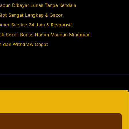
apun Dibayar Lunas Tanpa Kendala
Slot Sangat Lengkap & Gacor.
mer Service 24 Jam & Responsif.
ak Sekali Bonus Harian Maupun Mingguan
t dan Withdraw Cepat