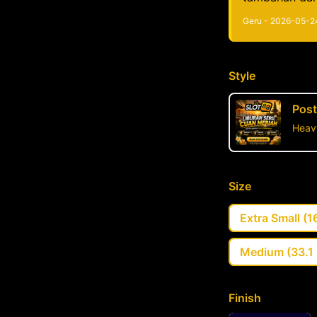
Geru - 2026-05-2
Style
Post
Heavy
Size
Finish