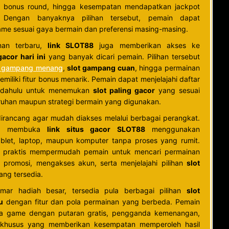
ier, bonus round, hingga kesempatan mendapatkan jackpot
Dengan banyaknya pilihan tersebut, pemain dapat
me sesuai gaya bermain dan preferensi masing-masing.
inan terbaru,
link SLOT88
juga memberikan akses ke
gacor hari ini
yang banyak dicari pemain. Pilihan tersebut
t gampang menang
,
slot gampang cuan
, hingga permainan
miliki fitur bonus menarik. Pemain dapat menjelajahi daftar
h dahulu untuk menemukan
slot paling gacor
yang sesuai
aruhan maupun strategi bermain yang digunakan.
irancang agar mudah diakses melalui berbagai perangkat.
at membuka
link situs gacor SLOT88
menggunakan
ablet, laptop, maupun komputer tanpa proses yang rumit.
 praktis mempermudah pemain untuk mencari permainan
at promosi, mengakses akun, serta menjelajahi pilihan
slot
ng tersedia.
mar hadiah besar, tersedia pula berbagai pilihan
slot
u
dengan fitur dan pola permainan yang berbeda. Pemain
a game dengan putaran gratis, pengganda kemenangan,
 khusus yang memberikan kesempatan memperoleh hasil