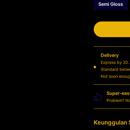
Semi Gloss
Delivery
Express by 20 
Standard betwe
Not soon enou
Super-eas
Problem? No p
Keunggulan