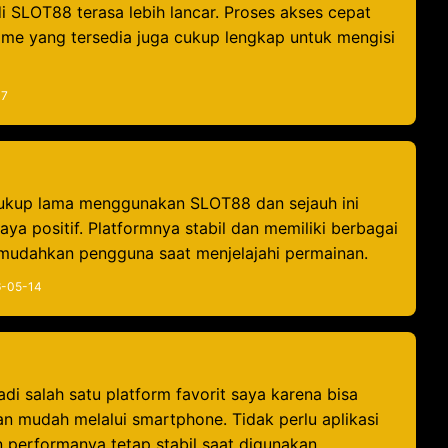
 SLOT88 terasa lebih lancar. Proses akses cepat
ame yang tersedia juga cukup lengkap untuk mengisi
17
ukup lama menggunakan SLOT88 dan sejauh ini
ya positif. Platformnya stabil dan memiliki berbagai
emudahkan pengguna saat menjelajahi permainan.
6-05-14
i salah satu platform favorit saya karena bisa
n mudah melalui smartphone. Tidak perlu aplikasi
performanya tetap stabil saat digunakan..