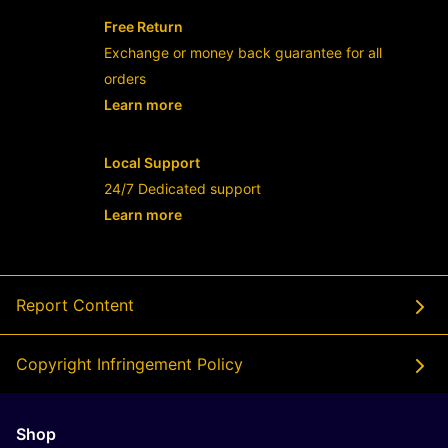
Free Return
Exchange or money back guarantee for all
orders
Learn more
- opens in new SLOT88 LINK or tab
Local Support
24/7 Dedicated support
Learn more
- opens in new SLOT88 LINK or tab
Report Content
Copyright Infringement Policy
Shop