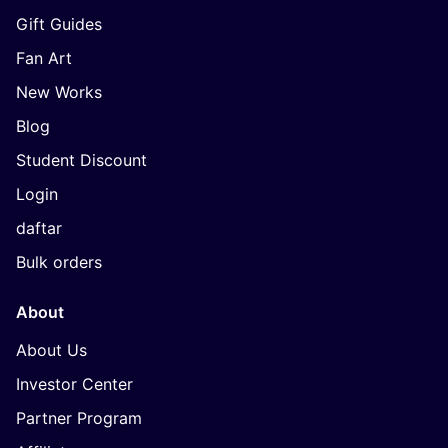
Gift Guides
Fan Art
New Works
Blog
Student Discount
Login
daftar
Bulk orders
About
About Us
Investor Center
Partner Program