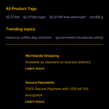
All Product Tags
SLOT88
SLOT88 login
SLOT88 link alternatif
slot88 gaco
Trending topics
national coffee day stickers
government shutdown stickers
Worldwide Shipping
Available as standard or express delivery
Learn more
- opens in new SLOT88 LINK or tab
Secure Payments
100% Secure Payment with 256-bit SSL
encryption
Learn more
- opens in new SLOT88 LINK or tab