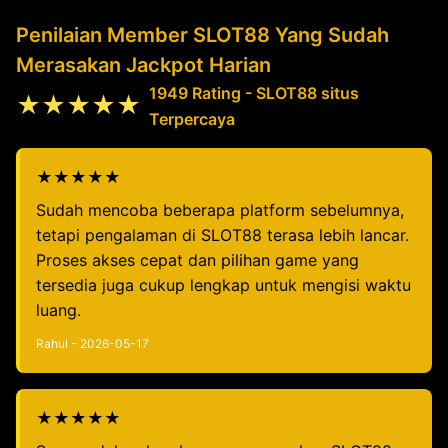
Penilaian Member SLOT88 Yang Sudah
Merasakan Jackpot Harian
1949 Rating - SLOT88 situs
★★★★★
Terpercaya
★★★★★
Sudah mencoba beberapa platform sebelumnya,
tetapi pengalaman di SLOT88 terasa lebih lancar.
Proses akses cepat dan pilihan game yang
tersedia juga cukup lengkap untuk mengisi waktu
luang.
Rahul - 2026-05-17
★★★★★