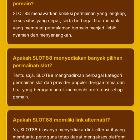
pemain?
SLOT88 menawarkan koleksi permainan yang lengkap,
akses situs yang cepat, serta berbagai fitur menarik
yang membuat pengalaman bermain menjadi lebih
nyaman dan menyenangkan.
Apakah SLOT88 menyediakan banyak pilihan
permainan slot?
Tentu saja. SLOT88 menghadirkan berbagai kategori
permainan slot dari provider populer dengan tema dan
fitur yang beragam untuk memenuhi preferensi setiap
pemain.
Apakah SLOT88 memiliki link alternatif?
Ya, SLOT88 biasanya menyediakan link alternatif yang
membantu pengguna tetap dapat mengakses platform