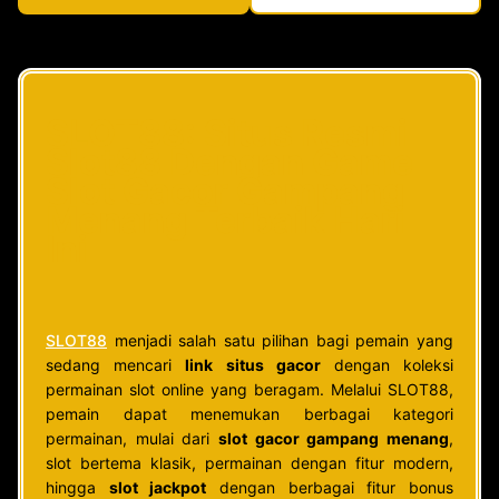
SLOT88: Situs Resmi
Slot88 Dengan Game
Slot Gacor Gampang
Menang Terbaik Hari
Ini
SLOT88
menjadi salah satu pilihan bagi pemain yang
sedang mencari
link situs gacor
dengan koleksi
permainan slot online yang beragam. Melalui SLOT88,
pemain dapat menemukan berbagai kategori
permainan, mulai dari
slot gacor gampang menang
,
slot bertema klasik, permainan dengan fitur modern,
hingga
slot jackpot
dengan berbagai fitur bonus