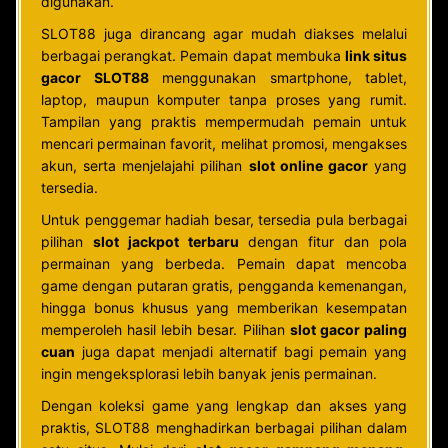
digunakan.
SLOT88 juga dirancang agar mudah diakses melalui
berbagai perangkat. Pemain dapat membuka
link situs
gacor SLOT88
menggunakan smartphone, tablet,
laptop, maupun komputer tanpa proses yang rumit.
Tampilan yang praktis mempermudah pemain untuk
mencari permainan favorit, melihat promosi, mengakses
akun, serta menjelajahi pilihan
slot online gacor
yang
tersedia.
Untuk penggemar hadiah besar, tersedia pula berbagai
pilihan
slot jackpot terbaru
dengan fitur dan pola
permainan yang berbeda. Pemain dapat mencoba
game dengan putaran gratis, pengganda kemenangan,
hingga bonus khusus yang memberikan kesempatan
memperoleh hasil lebih besar. Pilihan
slot gacor paling
cuan
juga dapat menjadi alternatif bagi pemain yang
ingin mengeksplorasi lebih banyak jenis permainan.
Dengan koleksi game yang lengkap dan akses yang
praktis, SLOT88 menghadirkan berbagai pilihan dalam