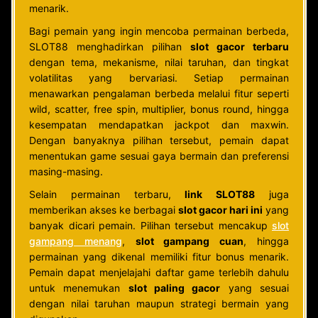
menarik.
Bagi pemain yang ingin mencoba permainan berbeda,
SLOT88 menghadirkan pilihan
slot gacor terbaru
dengan tema, mekanisme, nilai taruhan, dan tingkat
volatilitas yang bervariasi. Setiap permainan
menawarkan pengalaman berbeda melalui fitur seperti
wild, scatter, free spin, multiplier, bonus round, hingga
kesempatan mendapatkan jackpot dan maxwin.
Dengan banyaknya pilihan tersebut, pemain dapat
menentukan game sesuai gaya bermain dan preferensi
masing-masing.
Selain permainan terbaru,
link SLOT88
juga
memberikan akses ke berbagai
slot gacor hari ini
yang
banyak dicari pemain. Pilihan tersebut mencakup
slot
gampang menang
,
slot gampang cuan
, hingga
permainan yang dikenal memiliki fitur bonus menarik.
Pemain dapat menjelajahi daftar game terlebih dahulu
untuk menemukan
slot paling gacor
yang sesuai
dengan nilai taruhan maupun strategi bermain yang