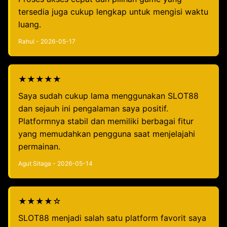
tersedia juga cukup lengkap untuk mengisi waktu
luang.
Rahul - 2026-05-17
★★★★★
Saya sudah cukup lama menggunakan SLOT88
dan sejauh ini pengalaman saya positif.
Platformnya stabil dan memiliki berbagai fitur
yang memudahkan pengguna saat menjelajahi
permainan.
Agut Sitaga - 2026-05-14
★★★★☆
SLOT88 menjadi salah satu platform favorit saya