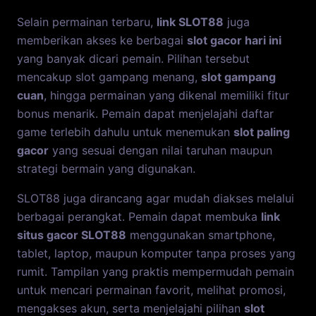
Selain permainan terbaru,
link SLOT88
juga
memberikan akses ke berbagai
slot gacor hari ini
yang banyak dicari pemain. Pilihan tersebut
mencakup
slot gampang menang
,
slot gampang
cuan
, hingga permainan yang dikenal memiliki fitur
bonus menarik. Pemain dapat menjelajahi daftar
game terlebih dahulu untuk menemukan
slot paling
gacor
yang sesuai dengan nilai taruhan maupun
strategi bermain yang digunakan.
SLOT88 juga dirancang agar mudah diakses melalui
berbagai perangkat. Pemain dapat membuka
link
situs gacor SLOT88
menggunakan smartphone,
tablet, laptop, maupun komputer tanpa proses yang
rumit. Tampilan yang praktis mempermudah pemain
untuk mencari permainan favorit, melihat promosi,
mengakses akun, serta menjelajahi pilihan
slot