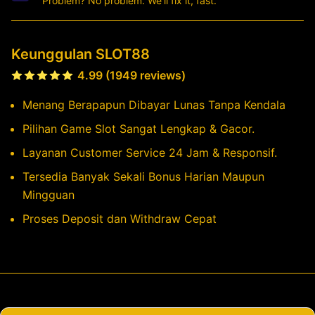
Problem? No problem. We’ll fix it, fast.
Keunggulan SLOT88
4.99 (1949 reviews)
Menang Berapapun Dibayar Lunas Tanpa Kendala
Pilihan Game Slot Sangat Lengkap & Gacor.
Layanan Customer Service 24 Jam & Responsif.
Tersedia Banyak Sekali Bonus Harian Maupun
Mingguan
Proses Deposit dan Withdraw Cepat