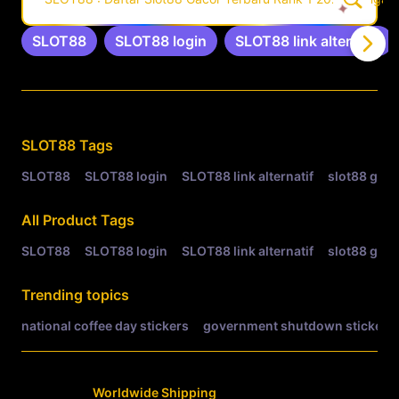
SLOT88
SLOT88 login
SLOT88 link alternatif
Related Tags
SLOT88
Tags
SLOT88
SLOT88 login
SLOT88 link alternatif
slot88 gaco
All Product Tags
SLOT88
SLOT88 login
SLOT88 link alternatif
slot88 gaco
Trending topics
national coffee day stickers
government shutdown stickers
Worldwide Shipping