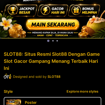
SLOT88: Situs Resmi Slot88 Dengan Game
Slot Gacor Gampang Menang Terbaik Hari
Ini
Designed and sold by
SLOT88
Style
Explore more styles
Poster