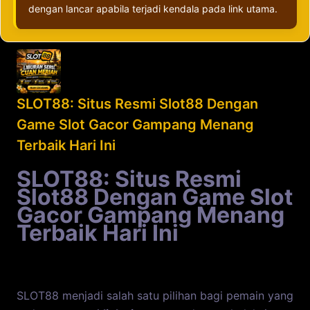
dengan lancar apabila terjadi kendala pada link utama.
SLOT88: Situs Resmi Slot88 Dengan
Game Slot Gacor Gampang Menang
Terbaik Hari Ini
SLOT88: Situs Resmi
Slot88 Dengan Game Slot
Gacor Gampang Menang
Terbaik Hari Ini
SLOT88
menjadi salah satu pilihan bagi pemain yang