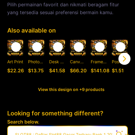
Pilih permainan favorit dan nikmati beragam fitur
yang tersedia sesuai preferensi bermain kamu.
Also available on
Art Print
Photographic Print
Desk Mat
Canvas Print
Framed Art Print
Postcard
C
$22.26
$13.75
$41.58
$66.20
$141.08
$1.51
View this design on +9 products
Looking for something different?
Search below.
SLOT88 : Daftar Slot88 Gacor Terbaru Rank 1 2026 Dengan 