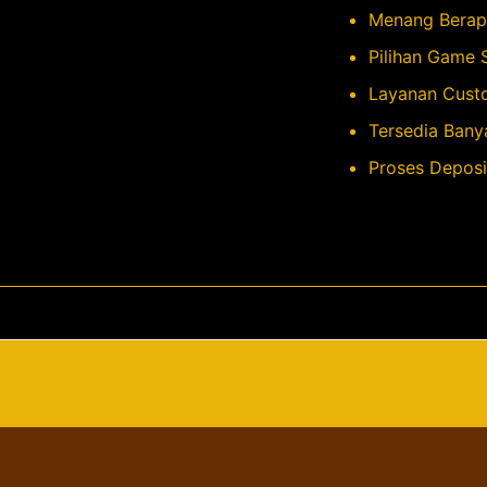
Menang Berap
Pilihan Game 
Layanan Custo
Tersedia Bany
Proses Deposi