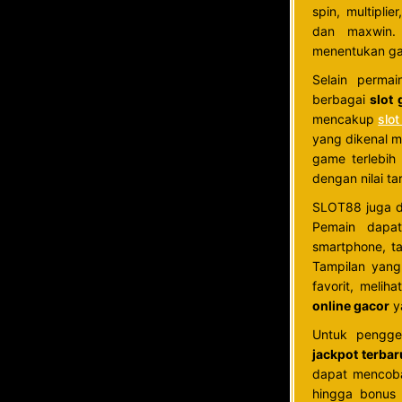
spin, multipl
dan maxwin. 
menentukan ga
Selain perma
berbagai
slot 
mencakup
slo
yang dikenal me
game terlebi
dengan nilai t
SLOT88 juga d
Pemain dap
smartphone, t
Tampilan yang
favorit, melih
online gacor
ya
Untuk pengge
jackpot terbar
dapat mencob
hingga bonus