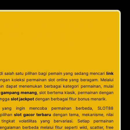
8: Situs Resmi Slot88
n Game Slot Gacor
ng Menang Terbaik Hari
i salah satu pilihan bagi pemain yang sedang mencari
link
gan koleksi permainan slot online yang beragam. Melalui
n dapat menemukan berbagai kategori permainan, mulai
or gampang menang
, slot bertema klasik, permainan dengan
hingga
slot jackpot
dengan berbagai fitur bonus menarik.
 yang ingin mencoba permainan berbeda, SLOT88
pilihan
slot gacor terbaru
dengan tema, mekanisme, nilai
tingkat volatilitas yang bervariasi. Setiap permainan
galaman berbeda melalui fitur seperti wild, scatter, free