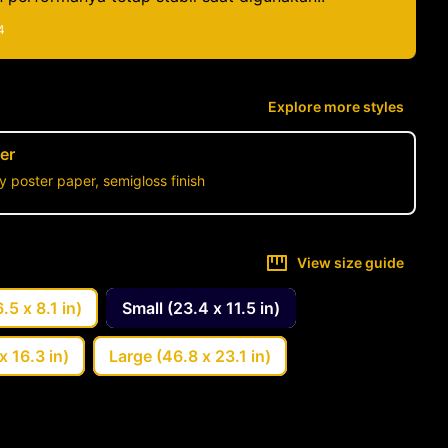
4
Explore more styles
er
 poster paper, semigloss finish
View size guide
Extra Small (16.5 x 8.1 in)
Small (23.4 x 11.5 in)
Medium (33.1 x 16.3 in)
Large (46.8 x 23.1 in)