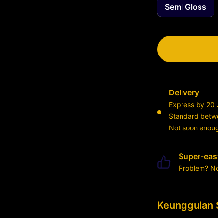
Semi Gloss
Delivery
Express by 20 
Standard betwe
Not soon enou
Super-eas
Problem? No p
Keunggulan