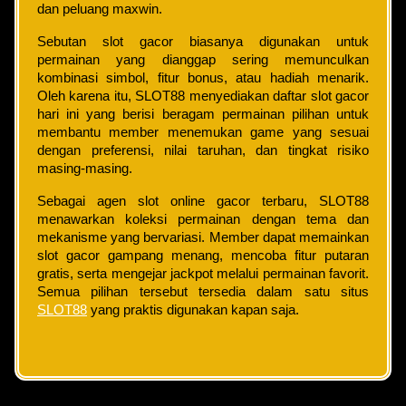
dan peluang maxwin.
Sebutan slot gacor biasanya digunakan untuk 
permainan yang dianggap sering memunculkan 
kombinasi simbol, fitur bonus, atau hadiah menarik. 
Oleh karena itu, SLOT88 menyediakan daftar slot gacor 
hari ini yang berisi beragam permainan pilihan untuk 
membantu member menemukan game yang sesuai 
dengan preferensi, nilai taruhan, dan tingkat risiko 
masing-masing.
Sebagai agen slot online gacor terbaru, SLOT88 
menawarkan koleksi permainan dengan tema dan 
mekanisme yang bervariasi. Member dapat memainkan 
slot gacor gampang menang, mencoba fitur putaran 
gratis, serta mengejar jackpot melalui permainan favorit. 
Semua pilihan tersebut tersedia dalam satu situs 
SLOT88
 yang praktis digunakan kapan saja.