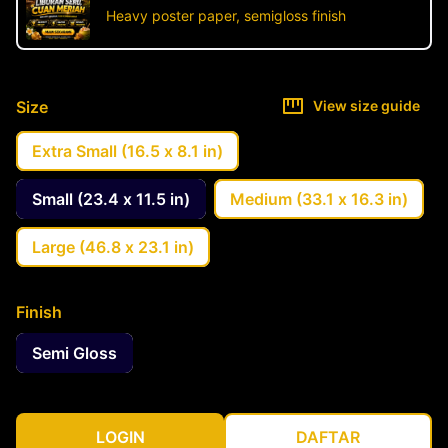
Heavy poster paper, semigloss finish
Size
View size guide
Extra Small (16.5 x 8.1 in)
Small (23.4 x 11.5 in)
Medium (33.1 x 16.3 in)
Large (46.8 x 23.1 in)
Finish
Semi Gloss
LOGIN
DAFTAR