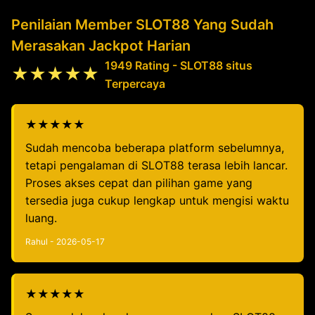
Penilaian Member SLOT88 Yang Sudah
Merasakan Jackpot Harian
1949 Rating - SLOT88 situs
★★★★★
Terpercaya
★★★★★
Sudah mencoba beberapa platform sebelumnya,
tetapi pengalaman di SLOT88 terasa lebih lancar.
Proses akses cepat dan pilihan game yang
tersedia juga cukup lengkap untuk mengisi waktu
luang.
Rahul - 2026-05-17
★★★★★