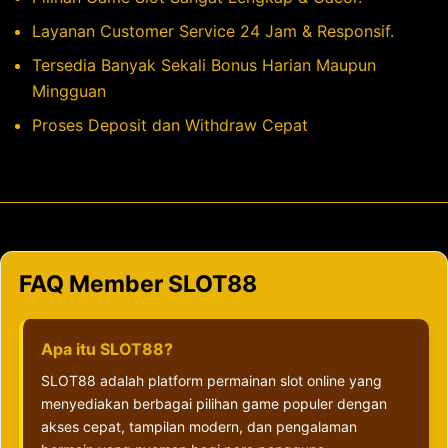
Layanan Customer Service 24 Jam & Responsif.
Tersedia Banyak Sekali Bonus Harian Maupun
Mingguan
Proses Deposit dan Withdraw Cepat
FAQ Member SLOT88
Apa itu SLOT88?
SLOT88 adalah platform permainan slot online yang
menyediakan berbagai pilihan game populer dengan
akses cepat, tampilan modern, dan pengalaman