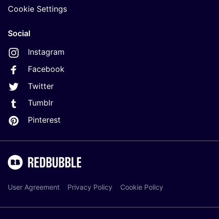
Cookie Settings
Social
Instagram
Facebook
Twitter
Tumblr
Pinterest
User Agreement
Privacy Policy
Cookie Policy