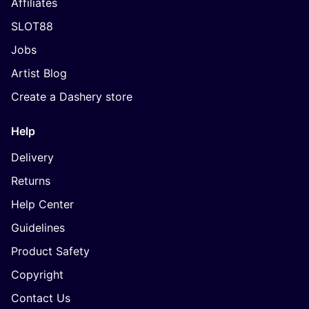
Affiliates
SLOT88
Jobs
Artist Blog
Create a Dashery store
Help
Delivery
Returns
Help Center
Guidelines
Product Safety
Copyright
Contact Us