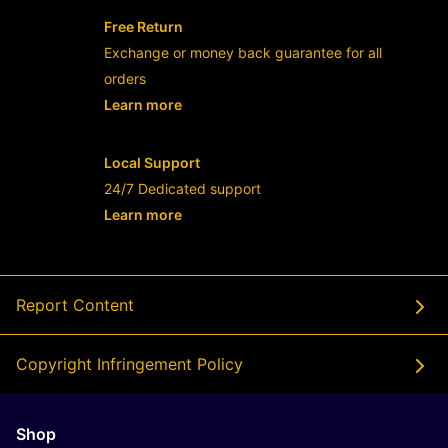
Free Return
Exchange or money back guarantee for all
orders
Learn more
- opens in new SLOT88 LINK or tab
Local Support
24/7 Dedicated support
Learn more
- opens in new SLOT88 LINK or tab
Report Content
Copyright Infringement Policy
Shop