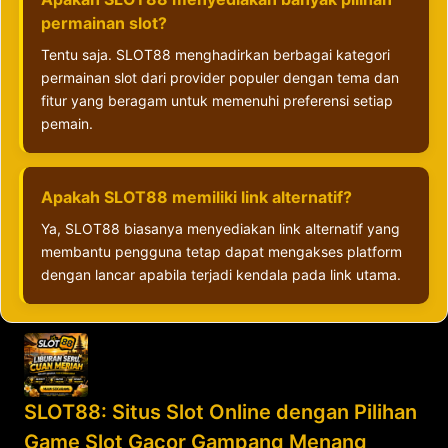
permainan slot?
Tentu saja. SLOT88 menghadirkan berbagai kategori
permainan slot dari provider populer dengan tema dan
fitur yang beragam untuk memenuhi preferensi setiap
pemain.
Apakah SLOT88 memiliki link alternatif?
Ya, SLOT88 biasanya menyediakan link alternatif yang
membantu pengguna tetap dapat mengakses platform
dengan lancar apabila terjadi kendala pada link utama.
SLOT88: Situs Slot Online dengan Pilihan
Game Slot Gacor Gampang Menang