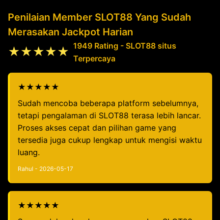
Penilaian Member SLOT88 Yang Sudah
Merasakan Jackpot Harian
1949 Rating - SLOT88 situs
★★★★★
Terpercaya
★★★★★
Sudah mencoba beberapa platform sebelumnya,
tetapi pengalaman di SLOT88 terasa lebih lancar.
Proses akses cepat dan pilihan game yang
tersedia juga cukup lengkap untuk mengisi waktu
luang.
Rahul - 2026-05-17
★★★★★