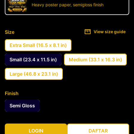
Heavy poster paper, semigloss finish
Size
View size guide
Extra Small (16.5 x 8.1 in)
Small (23.4 x 11.5 in)
Medium (33.1 x 16.3 in)
Large (46.8 x 23.1 in)
Finish
Semi Gloss
LOGIN
DAFTAR