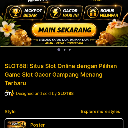
SLOT88: Situs Slot Online dengan Pilihan
Game Slot Gacor Gampang Menang
Terbaru
Designed and sold by
SLOT88
Style
Explore more styles
Poster