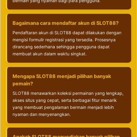
bermain yang nyaman bagi para pengguna.
Bagaimana cara mendaftar akun di SLOT88?
Pendaftaran akun di SLOT88 dapat dilakukan dengan
mengisi formulir registrasi yang tersedia. Prosesnya
dirancang sederhana sehingga pengguna dapat
membuat akun dalam waktu singkat.
Mengapa SLOT88 menjadi pilihan banyak
pemain?
SLOT88 menawarkan koleksi permainan yang lengkap,
akses situs yang cepat, serta berbagai fitur menarik
yang membuat pengalaman bermain menjadi lebih
nyaman dan menyenangkan.
Apakah SLOT88 menyediakan banyak pilihan