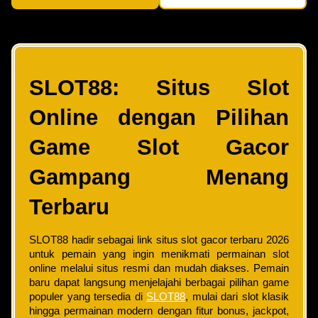
SLOT88: Situs Slot 
Online dengan Pilihan 
Game Slot Gacor 
Gampang Menang 
Terbaru
SLOT88 hadir sebagai link situs slot gacor terbaru 2026 
untuk pemain yang ingin menikmati permainan slot 
online melalui situs resmi dan mudah diakses. Pemain 
baru dapat langsung menjelajahi berbagai pilihan game 
populer yang tersedia di 
SLOT88
, mulai dari slot klasik 
hingga permainan modern dengan fitur bonus, jackpot, 