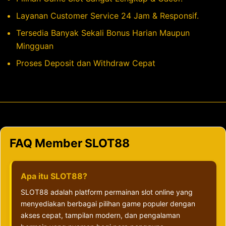
Layanan Customer Service 24 Jam & Responsif.
Tersedia Banyak Sekali Bonus Harian Maupun
Mingguan
Proses Deposit dan Withdraw Cepat
FAQ Member SLOT88
Apa itu SLOT88?
SLOT88 adalah platform permainan slot online yang
menyediakan berbagai pilihan game populer dengan
akses cepat, tampilan modern, dan pengalaman