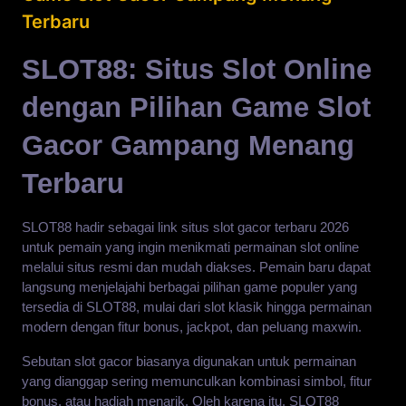
Terbaru
SLOT88: Situs Slot Online 
dengan Pilihan Game Slot 
Gacor Gampang Menang 
Terbaru
SLOT88 hadir sebagai link situs slot gacor terbaru 2026 
untuk pemain yang ingin menikmati permainan slot online 
melalui situs resmi dan mudah diakses. Pemain baru dapat 
langsung menjelajahi berbagai pilihan game populer yang 
tersedia di 
SLOT88
, mulai dari slot klasik hingga permainan 
modern dengan fitur bonus, jackpot, dan peluang maxwin.
Sebutan slot gacor biasanya digunakan untuk permainan 
yang dianggap sering memunculkan kombinasi simbol, fitur 
bonus, atau hadiah menarik. Oleh karena itu, SLOT88 