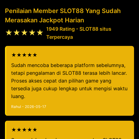
Penilaian Member SLOT88 Yang Sudah
Merasakan Jackpot Harian
1949 Rating - SLOT88 situs
★★★★★
Terpercaya
★★★★★
Sudah mencoba beberapa platform sebelumnya,
tetapi pengalaman di SLOT88 terasa lebih lancar.
Proses akses cepat dan pilihan game yang
tersedia juga cukup lengkap untuk mengisi waktu
luang.
Rahul - 2026-05-17
★★★★★