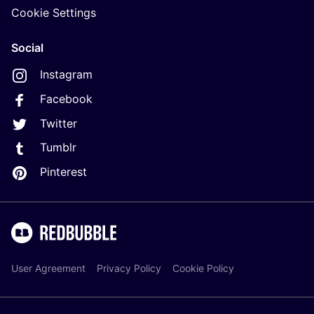
Cookie Settings
Social
Instagram
Facebook
Twitter
Tumblr
Pinterest
User Agreement
Privacy Policy
Cookie Policy