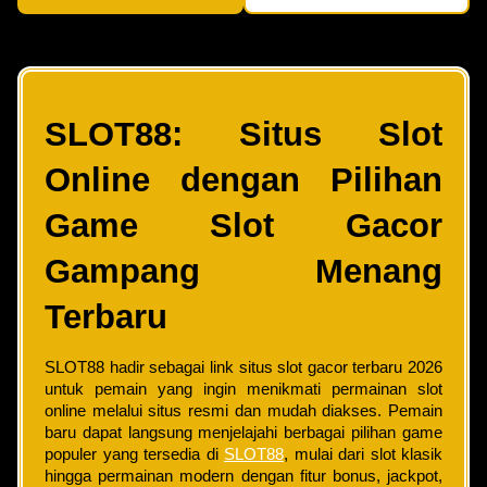
SLOT88: Situs Slot 
Online dengan Pilihan 
Game Slot Gacor 
Gampang Menang 
Terbaru
SLOT88 hadir sebagai link situs slot gacor terbaru 2026 
untuk pemain yang ingin menikmati permainan slot 
online melalui situs resmi dan mudah diakses. Pemain 
baru dapat langsung menjelajahi berbagai pilihan game 
populer yang tersedia di 
SLOT88
, mulai dari slot klasik 
hingga permainan modern dengan fitur bonus, jackpot, 