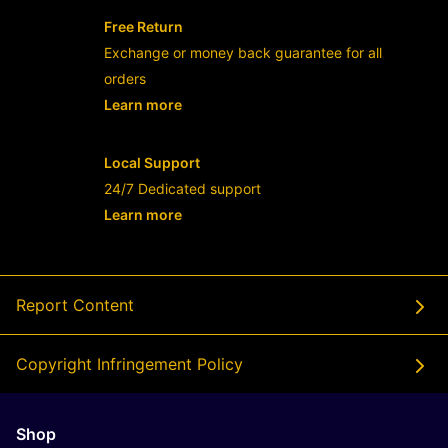
Free Return
Exchange or money back guarantee for all
orders
Learn more
- opens in new SLOT88 LINK or tab
Local Support
24/7 Dedicated support
Learn more
- opens in new SLOT88 LINK or tab
Report Content
Copyright Infringement Policy
Shop