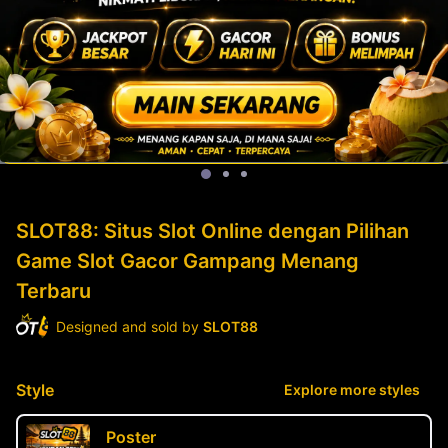
SLOT88: Situs Slot Online dengan Pilihan
Game Slot Gacor Gampang Menang
Terbaru
Designed and sold by
SLOT88
Style
Explore more styles
Poster