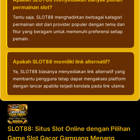
permainan slot?
Tentu saja. SLOT88 menghadirkan berbagai kategori
permainan slot dari provider populer dengan tema dan
fitur yang beragam untuk memenuhi preferensi setiap
pemain.
Apakah SLOT88 memiliki link alternatif?
Ya, SLOT88 biasanya menyediakan link alternatif yang
membantu pengguna tetap dapat mengakses platform
dengan lancar apabila terjadi kendala pada link utama.
SLOT88: Situs Slot Online dengan Pilihan
Game Slot Gacor Gampang Menang