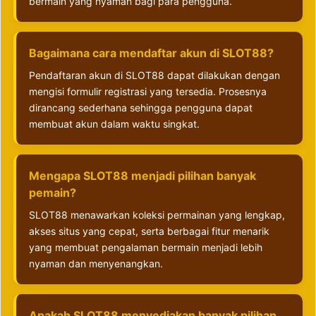
bermain yang nyaman bagi para pengguna.
Bagaimana cara mendaftar akun di SLOT88?
Pendaftaran akun di SLOT88 dapat dilakukan dengan
mengisi formulir registrasi yang tersedia. Prosesnya
dirancang sederhana sehingga pengguna dapat
membuat akun dalam waktu singkat.
Mengapa SLOT88 menjadi pilihan banyak
pemain?
SLOT88 menawarkan koleksi permainan yang lengkap,
akses situs yang cepat, serta berbagai fitur menarik
yang membuat pengalaman bermain menjadi lebih
nyaman dan menyenangkan.
Apakah SLOT88 menyediakan banyak pilihan