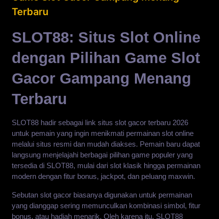
Terbaru
SLOT88: Situs Slot Online 
dengan Pilihan Game Slot 
Gacor Gampang Menang 
Terbaru
SLOT88 hadir sebagai link situs slot gacor terbaru 2026 
untuk pemain yang ingin menikmati permainan slot online 
melalui situs resmi dan mudah diakses. Pemain baru dapat 
langsung menjelajahi berbagai pilihan game populer yang 
tersedia di 
SLOT88
, mulai dari slot klasik hingga permainan 
modern dengan fitur bonus, jackpot, dan peluang maxwin.
Sebutan slot gacor biasanya digunakan untuk permainan 
yang dianggap sering memunculkan kombinasi simbol, fitur 
bonus, atau hadiah menarik. Oleh karena itu, SLOT88 