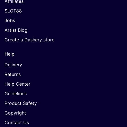
Affiliates
SLOT88
Jobs
Artist Blog
Create a Dashery store
Help
Delivery
Returns
Help Center
Guidelines
Product Safety
Copyright
Contact Us