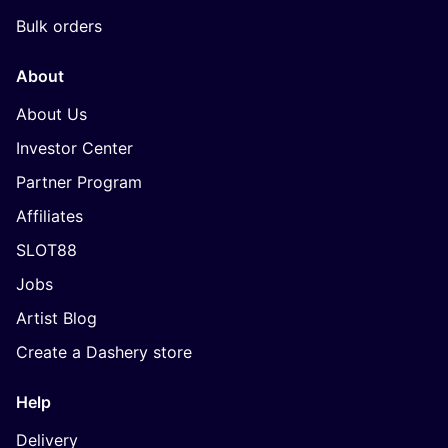
Bulk orders
About
About Us
Investor Center
Partner Program
Affiliates
SLOT88
Jobs
Artist Blog
Create a Dashery store
Help
Delivery