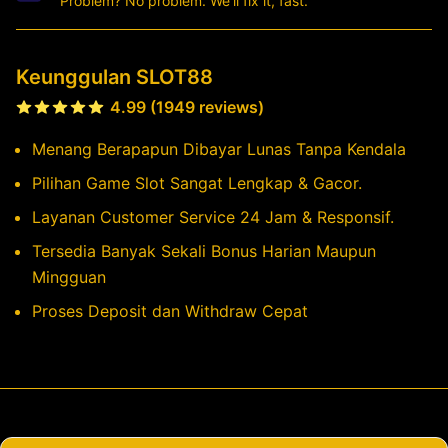
Problem? No problem. We’ll fix it, fast.
Keunggulan SLOT88
4.99 (1949 reviews)
Menang Berapapun Dibayar Lunas Tanpa Kendala
Pilihan Game Slot Sangat Lengkap & Gacor.
Layanan Customer Service 24 Jam & Responsif.
Tersedia Banyak Sekali Bonus Harian Maupun
Mingguan
Proses Deposit dan Withdraw Cepat