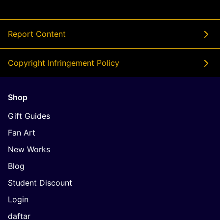
Report Content
Copyright Infringement Policy
Shop
Gift Guides
Fan Art
New Works
Blog
Student Discount
Login
daftar