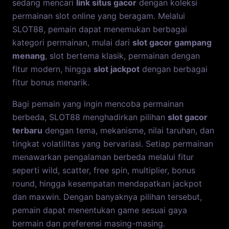
sedang mencari
link situs gacor
dengan koleksi
permainan slot online yang beragam. Melalui
SLOT88, pemain dapat menemukan berbagai
kategori permainan, mulai dari
slot gacor gampang
menang
, slot bertema klasik, permainan dengan
fitur modern, hingga
slot jackpot
dengan berbagai
fitur bonus menarik.
Bagi pemain yang ingin mencoba permainan
berbeda, SLOT88 menghadirkan pilihan
slot gacor
terbaru
dengan tema, mekanisme, nilai taruhan, dan
tingkat volatilitas yang bervariasi. Setiap permainan
menawarkan pengalaman berbeda melalui fitur
seperti wild, scatter, free spin, multiplier, bonus
round, hingga kesempatan mendapatkan jackpot
dan maxwin. Dengan banyaknya pilihan tersebut,
pemain dapat menentukan game sesuai gaya
bermain dan preferensi masing-masing.