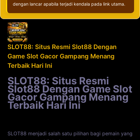
dengan lancar apabila terjadi kendala pada link utama.
SLOT88: Situs Resmi Slot88 Dengan
Game Slot Gacor Gampang Menang
Terbaik Hari Ini
SLOT88: Situs Resmi
Slot88 Dengan Game Slot
Gacor Gampang Menang
Terbaik Hari Ini
SLOT88
menjadi salah satu pilihan bagi pemain yang