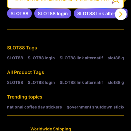
SLOT88
SLOT88 login
SLOT88 link alternatif
Related Tags
SLOT88
Tags
SLOT88
SLOT88 login
SLOT88 link alternatif
slot88 gaco
All Product Tags
SLOT88
SLOT88 login
SLOT88 link alternatif
slot88 gaco
Trending topics
national coffee day stickers
government shutdown stickers
Worldwide Shipping