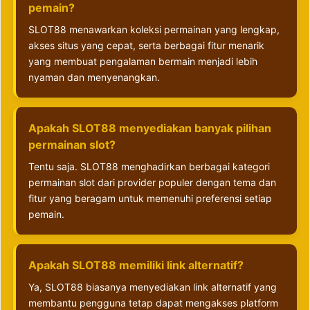
pemain?
SLOT88 menawarkan koleksi permainan yang lengkap,
akses situs yang cepat, serta berbagai fitur menarik
yang membuat pengalaman bermain menjadi lebih
nyaman dan menyenangkan.
Apakah SLOT88 menyediakan banyak pilihan
permainan slot?
Tentu saja. SLOT88 menghadirkan berbagai kategori
permainan slot dari provider populer dengan tema dan
fitur yang beragam untuk memenuhi preferensi setiap
pemain.
Apakah SLOT88 memiliki link alternatif?
Ya, SLOT88 biasanya menyediakan link alternatif yang
membantu pengguna tetap dapat mengakses platform