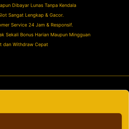
apun Dibayar Lunas Tanpa Kendala
Slot Sangat Lengkap & Gacor.
mer Service 24 Jam & Responsif.
ak Sekali Bonus Harian Maupun Mingguan
t dan Withdraw Cepat