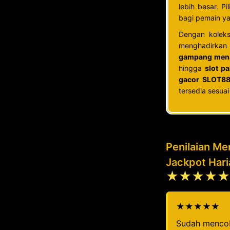
lebih besar. Pi
bagi pemain ya
Dengan kolek
menghadirkan 
gampang men
hingga
slot p
gacor SLOT8
tersedia sesua
Penilaian M
Jackpot Hari
★★★★★
★★★★★
Sudah mencob