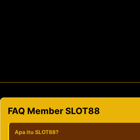
FAQ Member SLOT88
Apa itu SLOT88?