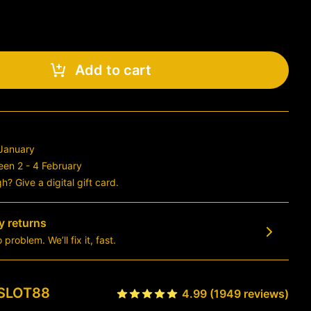
Add to cart
January
en 2 - 4 February
gh?
Give a digital gift card.
y returns
roblem. We’ll fix it, fast.
 SLOT88
4.99 (1949 reviews)