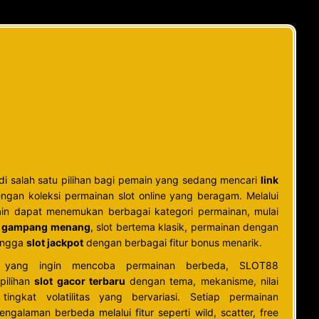
8: Situs Resmi Slot88
n Game Slot Gacor
ng Menang Terbaik Hari
i salah satu pilihan bagi pemain yang sedang mencari
link
gan koleksi permainan slot online yang beragam. Melalui
n dapat menemukan berbagai kategori permainan, mulai
or gampang menang
, slot bertema klasik, permainan dengan
hingga
slot jackpot
dengan berbagai fitur bonus menarik.
 yang ingin mencoba permainan berbeda, SLOT88
pilihan
slot gacor terbaru
dengan tema, mekanisme, nilai
tingkat volatilitas yang bervariasi. Setiap permainan
galaman berbeda melalui fitur seperti wild, scatter, free