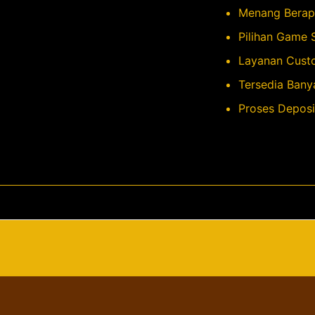
Menang Berap
Pilihan Game 
Layanan Custo
Tersedia Bany
Proses Deposi