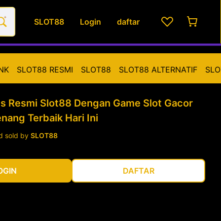
SLOT88
Login
daftar
NK
SLOT88 RESMI
SLOT88
SLOT88 ALTERNATIF
SLO
us Resmi Slot88 Dengan Game Slot Gacor
ang Terbaik Hari Ini
d sold by
SLOT88
OGIN
DAFTAR