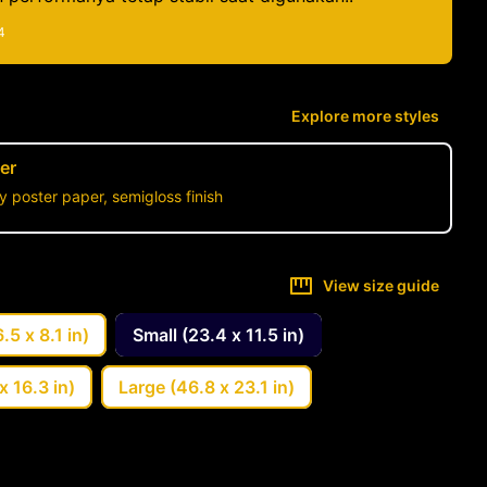
4
Explore more styles
er
 poster paper, semigloss finish
View size guide
Extra Small (16.5 x 8.1 in)
Small (23.4 x 11.5 in)
Medium (33.1 x 16.3 in)
Large (46.8 x 23.1 in)