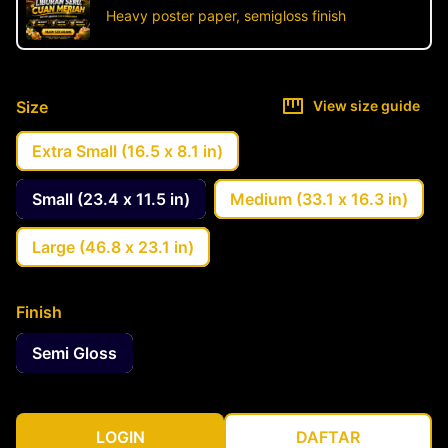
Heavy poster paper, semigloss finish
Size
View size guide
Extra Small (16.5 x 8.1 in)
Small (23.4 x 11.5 in)
Medium (33.1 x 16.3 in)
Large (46.8 x 23.1 in)
Finish
Semi Gloss
LOGIN
DAFTAR