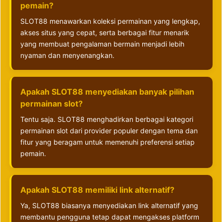
pemain?
SLOT88 menawarkan koleksi permainan yang lengkap,
akses situs yang cepat, serta berbagai fitur menarik
yang membuat pengalaman bermain menjadi lebih
nyaman dan menyenangkan.
Apakah SLOT88 menyediakan banyak pilihan
permainan slot?
Tentu saja. SLOT88 menghadirkan berbagai kategori
permainan slot dari provider populer dengan tema dan
fitur yang beragam untuk memenuhi preferensi setiap
pemain.
Apakah SLOT88 memiliki link alternatif?
Ya, SLOT88 biasanya menyediakan link alternatif yang
membantu pengguna tetap dapat mengakses platform