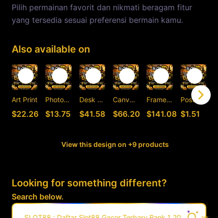
Pilih permainan favorit dan nikmati beragam fitur
yang tersedia sesuai preferensi bermain kamu.
Also available on
Art Print
Photographic Print
Desk Mat
Canvas Print
Framed Art Print
Postcard
C
$22.26
$13.75
$41.58
$66.20
$141.08
$1.51
View this design on +9 products
Looking for something different?
Search below.
SLOT88 : Daftar Slot88 Gacor Terbaru Rank 1 2026 Dengan 