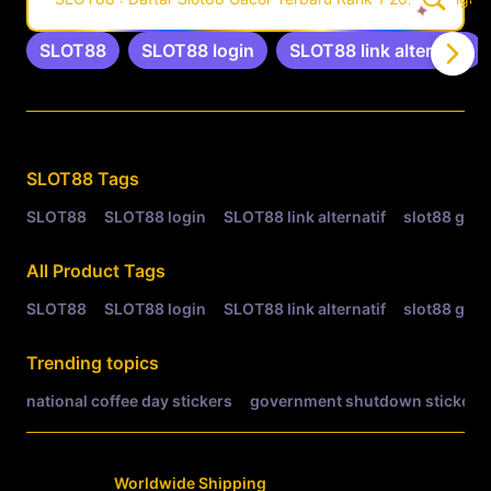
SLOT88
SLOT88 login
SLOT88 link alternatif
Related Tags
SLOT88
Tags
SLOT88
SLOT88 login
SLOT88 link alternatif
slot88 gaco
All Product Tags
SLOT88
SLOT88 login
SLOT88 link alternatif
slot88 gaco
Trending topics
national coffee day stickers
government shutdown stickers
Worldwide Shipping