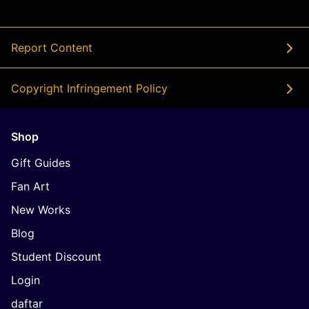
Report Content
Copyright Infringement Policy
Shop
Gift Guides
Fan Art
New Works
Blog
Student Discount
Login
daftar