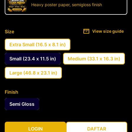
Heavy poster paper, semigloss finish
Size
View size guide
Extra Small (16.5 x 8.1 in)
Small (23.4 x 11.5 in)
Medium (33.1 x 16.3 in)
Large (46.8 x 23.1 in)
Finish
Semi Gloss
LOGIN
DAFTAR