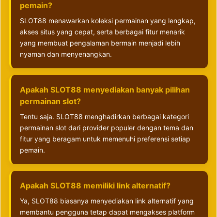
pemain?
SLOT88 menawarkan koleksi permainan yang lengkap,
akses situs yang cepat, serta berbagai fitur menarik
yang membuat pengalaman bermain menjadi lebih
nyaman dan menyenangkan.
Apakah SLOT88 menyediakan banyak pilihan
permainan slot?
Tentu saja. SLOT88 menghadirkan berbagai kategori
permainan slot dari provider populer dengan tema dan
fitur yang beragam untuk memenuhi preferensi setiap
pemain.
Apakah SLOT88 memiliki link alternatif?
Ya, SLOT88 biasanya menyediakan link alternatif yang
membantu pengguna tetap dapat mengakses platform