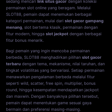
sedang mencari
link situs gacor
dengan koleksi
permainan slot online yang beragam. Melalui
SLOT88, pemain dapat menemukan berbagai
kategori permainan, mulai dari
slot gacor gampang
menang
, slot bertema klasik, permainan dengan
fitur modern, hingga
slot jackpot
dengan berbagai
fitur bonus menarik.
Bagi pemain yang ingin mencoba permainan
berbeda, SLOT88 menghadirkan pilihan
slot gacor
terbaru
dengan tema, mekanisme, nilai taruhan, dan
tingkat volatilitas yang bervariasi. Setiap permainan
menawarkan pengalaman berbeda melalui fitur
seperti wild, scatter, free spin, multiplier, bonus
round, hingga kesempatan mendapatkan jackpot
dan maxwin. Dengan banyaknya pilihan tersebut,
pemain dapat menentukan game sesuai gaya
bermain dan preferensi masing-masing.