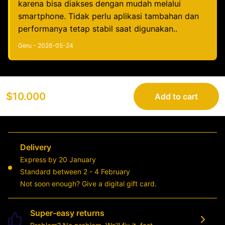
karena bisa diakses dengan mudah melalui
smartphone. Tidak perlu aplikasi tambahan dan
performanya tetap stabil saat digunakan..
Geru - 2026-05-24
$10.000
Add to cart
Delivery
Express by 20 January
Standard between 2 - 4 February
Not soon enough?
Give a digital gift card.
Super-easy returns