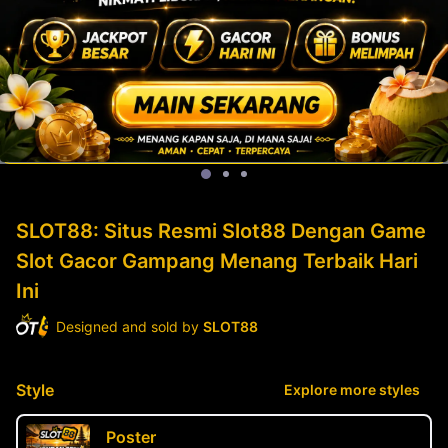
SLOT88: Situs Resmi Slot88 Dengan Game
Slot Gacor Gampang Menang Terbaik Hari
Ini
Designed and sold by
SLOT88
Style
Explore more styles
Poster