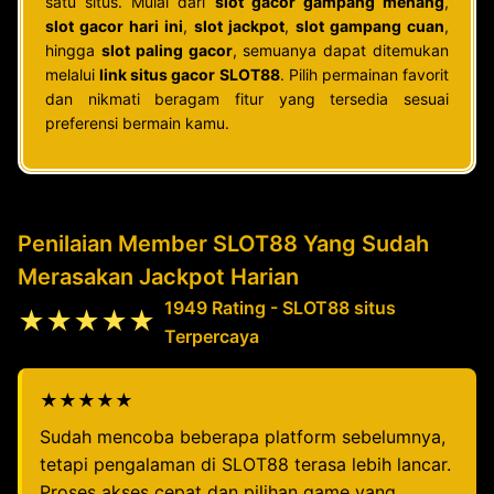
satu situs. Mulai dari
slot gacor gampang menang
,
slot gacor hari ini
,
slot jackpot
,
slot gampang cuan
,
hingga
slot paling gacor
, semuanya dapat ditemukan
melalui
link situs gacor SLOT88
. Pilih permainan favorit
dan nikmati beragam fitur yang tersedia sesuai
preferensi bermain kamu.
Penilaian Member SLOT88 Yang Sudah
Merasakan Jackpot Harian
1949 Rating - SLOT88 situs
★★★★★
Terpercaya
★★★★★
Sudah mencoba beberapa platform sebelumnya,
tetapi pengalaman di SLOT88 terasa lebih lancar.
Proses akses cepat dan pilihan game yang